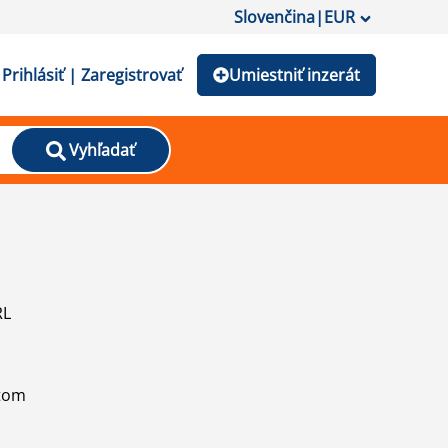
Slovenčina
|
EUR
Prihlásiť | Zaregistrovať
Umiestniť inzerát
Vyhľadať
RL
atom