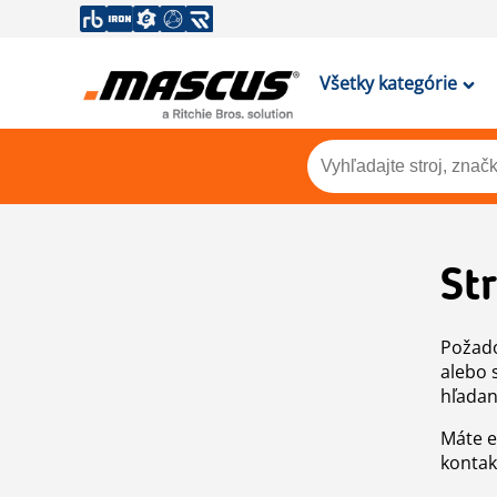
Všetky kategórie
St
Požado
alebo 
hľadan
Máte e
kontak