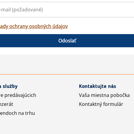
ady ochrany osobných údajov
Odoslať
a služby
Kontaktujte nás
re predávajúcich
Vaša miestna pobočka
nzerát
Kontaktný formulár
rendoch na trhu