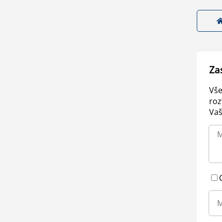
Za
Vše
roz
Vaš