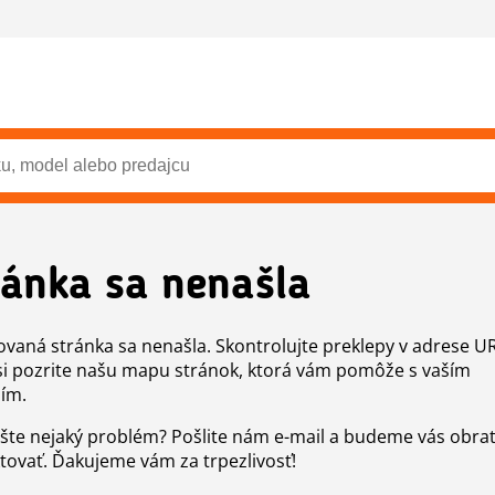
ránka sa nenašla
vaná stránka sa nenašla. Skontrolujte preklepy v adrese U
si pozrite našu mapu stránok, ktorá vám pomôže s vaším
ím.
šte nejaký problém? Pošlite nám e-mail a budeme vás obr
tovať. Ďakujeme vám za trpezlivosť!