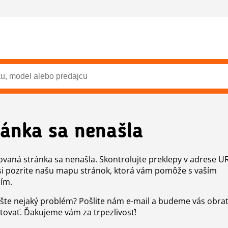
ránka sa nenašla
vaná stránka sa nenašla. Skontrolujte preklepy v adrese U
si pozrite našu mapu stránok, ktorá vám pomôže s vaším
ím.
šte nejaký problém? Pošlite nám e-mail a budeme vás obr
tovať. Ďakujeme vám za trpezlivosť!