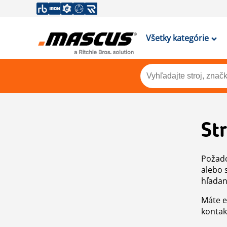
Všetky kategórie
St
Požado
alebo 
hľadan
Máte e
kontak