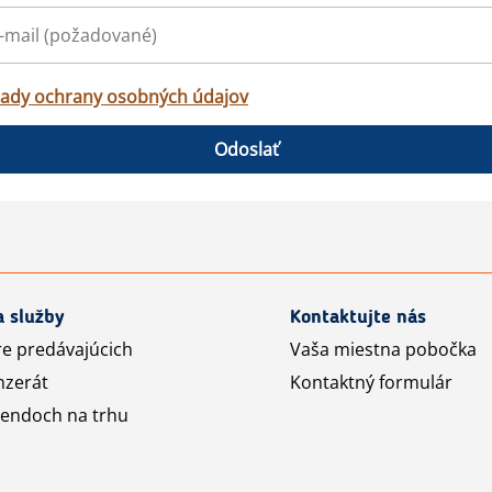
ady ochrany osobných údajov
Odoslať
a služby
Kontaktujte nás
re predávajúcich
Vaša miestna pobočka
nzerát
Kontaktný formulár
rendoch na trhu