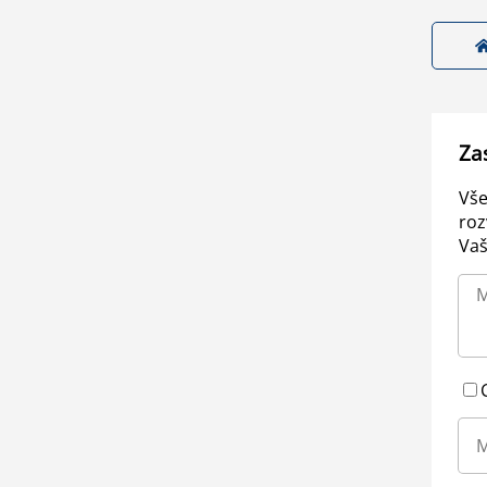
Za
Vše
roz
Vaš