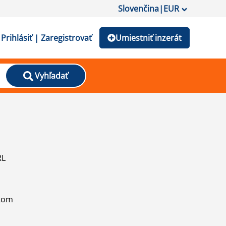
Slovenčina
|
EUR
Prihlásiť | Zaregistrovať
Umiestniť inzerát
Vyhľadať
RL
atom