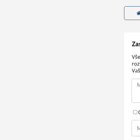
Za
Vše
roz
Vaš