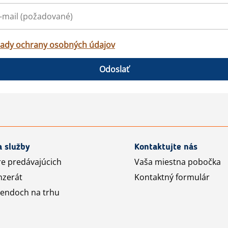
ady ochrany osobných údajov
Odoslať
a služby
Kontaktujte nás
re predávajúcich
Vaša miestna pobočka
nzerát
Kontaktný formulár
rendoch na trhu