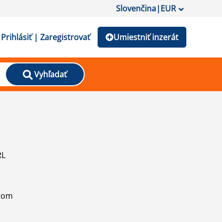
Slovenčina
|
EUR
Prihlásiť | Zaregistrovať
Umiestniť inzerát
Vyhľadať
RL
atom