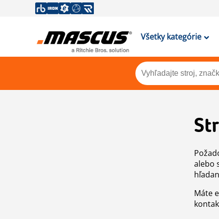
Všetky kategórie
St
Požado
alebo 
hľadan
Máte e
kontak