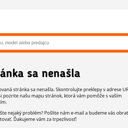
ránka sa nenašla
vaná stránka sa nenašla. Skontrolujte preklepy v adrese U
si pozrite našu mapu stránok, ktorá vám pomôže s vaším
ím.
šte nejaký problém? Pošlite nám e-mail a budeme vás obr
tovať. Ďakujeme vám za trpezlivosť!