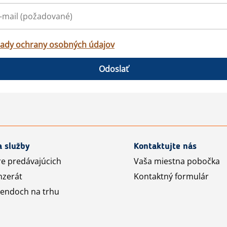
ady ochrany osobných údajov
Odoslať
a služby
Kontaktujte nás
re predávajúcich
Vaša miestna pobočka
nzerát
Kontaktný formulár
rendoch na trhu