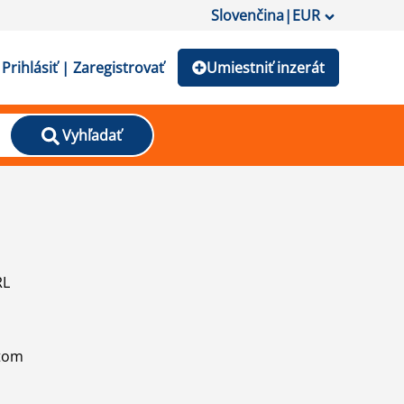
Slovenčina
|
EUR
Prihlásiť | Zaregistrovať
Umiestniť inzerát
Vyhľadať
RL
atom