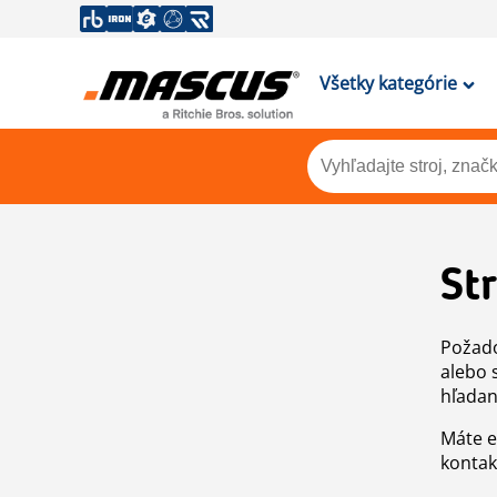
Všetky kategórie
St
Požado
alebo 
hľadan
Máte e
kontak