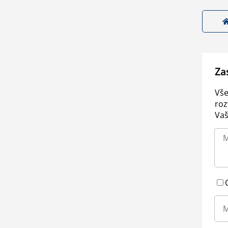
Za
Vše
roz
Vaš