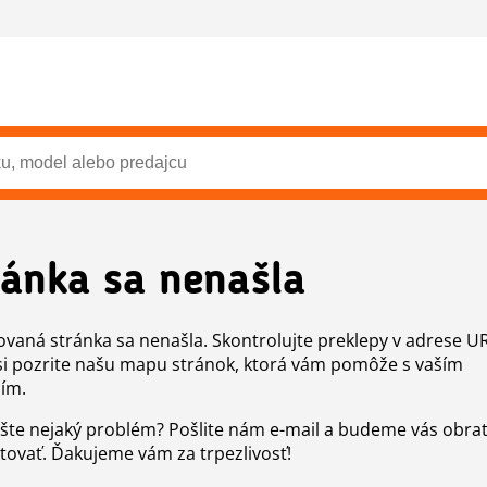
ránka sa nenašla
vaná stránka sa nenašla. Skontrolujte preklepy v adrese U
si pozrite našu mapu stránok, ktorá vám pomôže s vaším
ím.
šte nejaký problém? Pošlite nám e-mail a budeme vás obr
tovať. Ďakujeme vám za trpezlivosť!