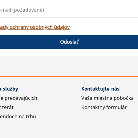
ady ochrany osobných údajov
Odoslať
a služby
Kontaktujte nás
re predávajúcich
Vaša miestna pobočka
nzerát
Kontaktný formulár
rendoch na trhu