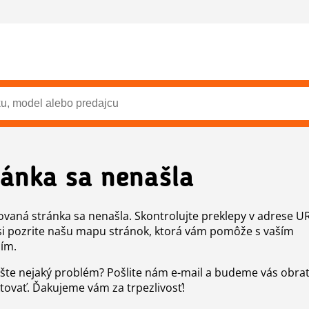
ránka sa nenašla
vaná stránka sa nenašla. Skontrolujte preklepy v adrese U
si pozrite našu mapu stránok, ktorá vám pomôže s vaším
ím.
šte nejaký problém? Pošlite nám e-mail a budeme vás obr
tovať. Ďakujeme vám za trpezlivosť!