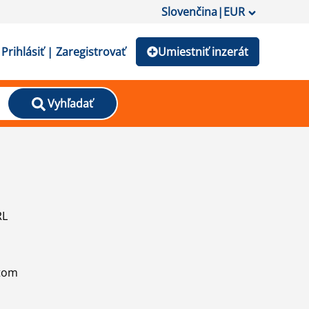
Slovenčina
|
EUR
Prihlásiť | Zaregistrovať
Umiestniť inzerát
Vyhľadať
RL
atom