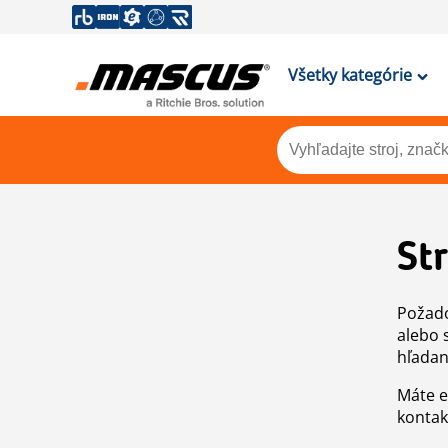
Všetky kategórie
St
Požado
alebo 
hľadan
Máte e
kontak