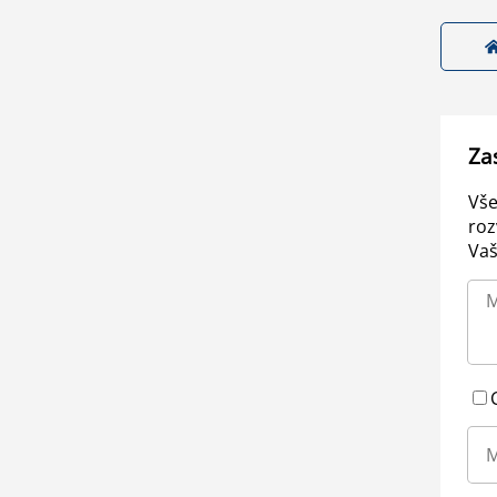
Za
Vše
roz
Vaš