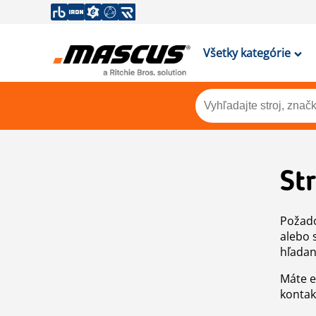
Všetky kategórie
St
Požado
alebo 
hľadan
Máte e
kontak