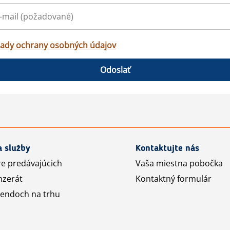
ady ochrany osobných údajov
Odoslať
a služby
Kontaktujte nás
re predávajúcich
Vaša miestna pobočka
nzerát
Kontaktný formulár
rendoch na trhu