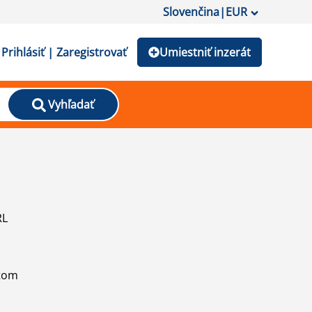
Slovenčina
|
EUR
Prihlásiť | Zaregistrovať
Umiestniť inzerát
Vyhľadať
RL
atom