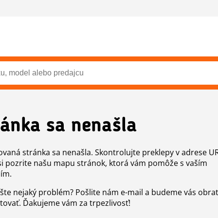
ránka sa nenašla
vaná stránka sa nenašla. Skontrolujte preklepy v adrese U
si pozrite našu mapu stránok, ktorá vám pomôže s vaším
ím.
šte nejaký problém? Pošlite nám e-mail a budeme vás obr
tovať. Ďakujeme vám za trpezlivosť!