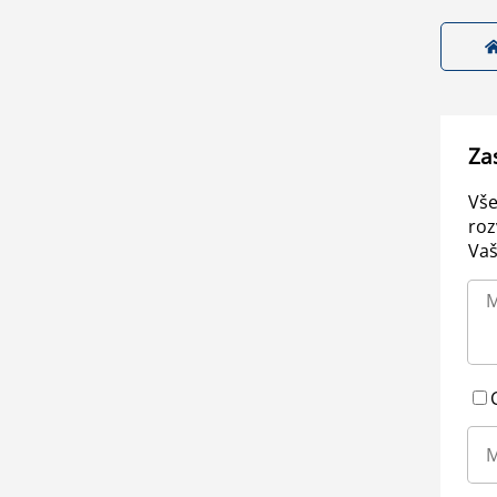
Za
Vše
roz
Vaš