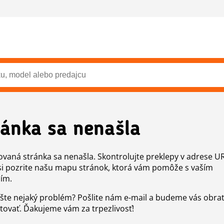
ránka sa nenašla
vaná stránka sa nenašla. Skontrolujte preklepy v adrese U
si pozrite našu mapu stránok, ktorá vám pomôže s vaším
ím.
šte nejaký problém? Pošlite nám e-mail a budeme vás obr
tovať. Ďakujeme vám za trpezlivosť!