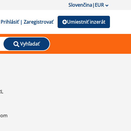
Slovenčina
|
EUR
Prihlásiť | Zaregistrovať
Umiestniť inzerát
Vyhľadať
RL
atom