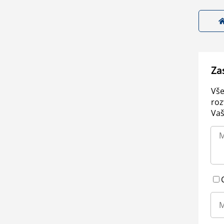
Za
Vše
roz
Vaš