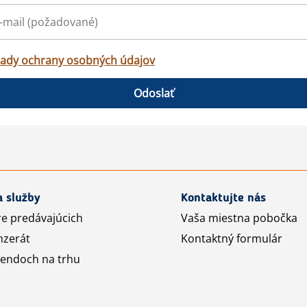
ady ochrany osobných údajov
Odoslať
a služby
Kontaktujte nás
re predávajúcich
Vaša miestna pobočka
nzerát
Kontaktný formulár
rendoch na trhu