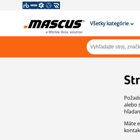
Všetky kategórie
St
Požado
alebo 
hľadan
Máte e
kontak