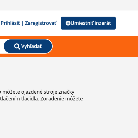
Prihlásiť | Zaregistrovať
Umiestniť inzerát
Vyhľadať
ho môžete ojazdené stroje značky
stlačením tlačidla. Zoradenie môžete