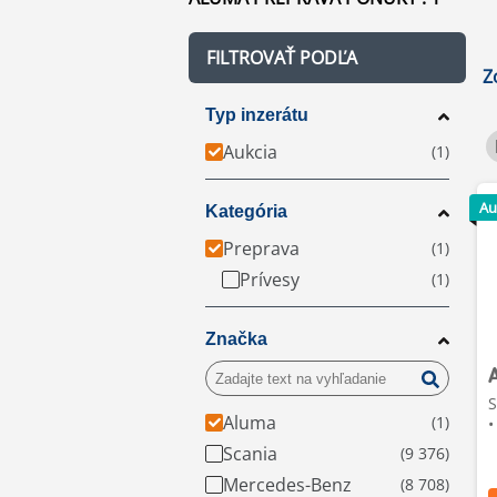
FILTROVAŤ PODĽA
Z
Typ inzerátu
Aukcia
Au
Kategória
Preprava
Prívesy
Značka
S
Aluma
•
Scania
Mercedes-Benz