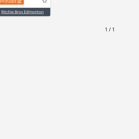
Prihodiť
Ritchie Bros Edmonton
1
/
1