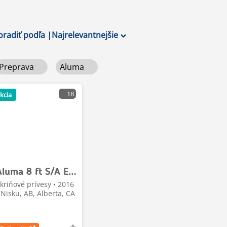
oradiť podľa
|
Najrelevantnejšie
Preprava
Aluma
18
kcia
Aluma 8 ft S/A Enclosed Trailer
kriňové prívesy • 2016
 Nisku, AB, Alberta, CA