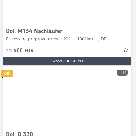
Doll M134 Nachläufer
Prívesy na prepravu dreva • 2011 • 1001km • -, DE
11 900 EUR
Gassmann GmbH
14
24h
Doll D 330