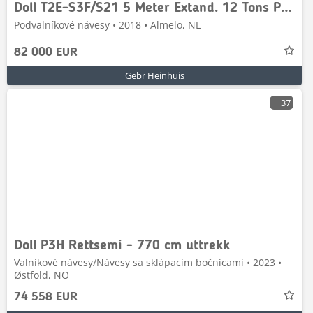
Doll T2E-S3F/S21 5 Meter Extand. 12 Tons Panther Axles
Podvalníkové návesy • 2018 • Almelo, NL
82 000 EUR
Gebr Heinhuis
37
Doll P3H Rettsemi - 770 cm uttrekk
Valníkové návesy/Návesy sa sklápacím bočnicami • 2023 •
Østfold, NO
74 558 EUR