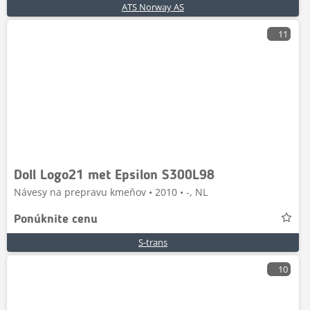
ATS Norway AS
11
Doll Logo21 met Epsilon S300L98
Návesy na prepravu kmeňov • 2010 • -, NL
Ponúknite cenu
S-trans
10