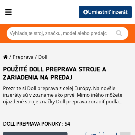
Umiestniť inzerát
Preprava
Doll
POUŽITÉ DOLL PREPRAVA STROJE A
ZARIADENIA NA PREDAJ
Prezrite si Doll preprava z celej Európy. Najnovšie
inzeráty sú v zozname ako prvé. Mimo iného môžete
ojazdené stroje značky Doll preprava zoradiť podľa
značky, roku, ceny, počtu hodín práce, či krajiny pôvodu
jediným stlačením tlačidla. Zoradenie môžete vykonať
kliknutím na tento odkaz
preprava
.
DOLL PREPRAVA PONUKY : 54