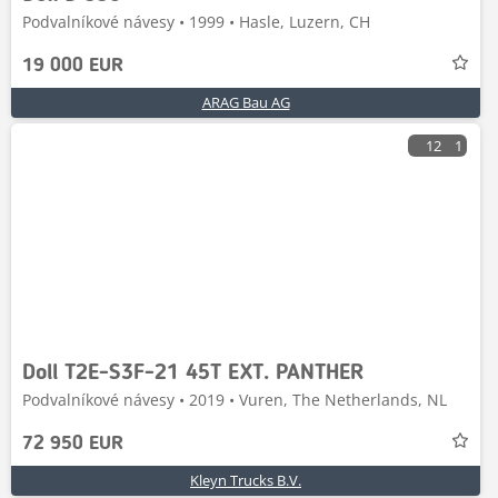
Podvalníkové návesy • 1999 • Hasle, Luzern, CH
19 000 EUR
ARAG Bau AG
12
1
Doll T2E-S3F-21 45T EXT. PANTHER
Podvalníkové návesy • 2019 • Vuren, The Netherlands, NL
72 950 EUR
Kleyn Trucks B.V.