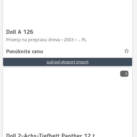
Doll A 126
Prívesy na prepravu dreva • 2003 • -, PL
Ponúknite cenu
sud-pol eksport import
3
Doll 2-Achs-Tiefbett Panther 12 t