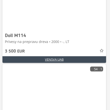
Doll M114
Prívesy na prepravu dreva • 2000 • -, LT
3 500 EUR
VENSVA UAB
54
1