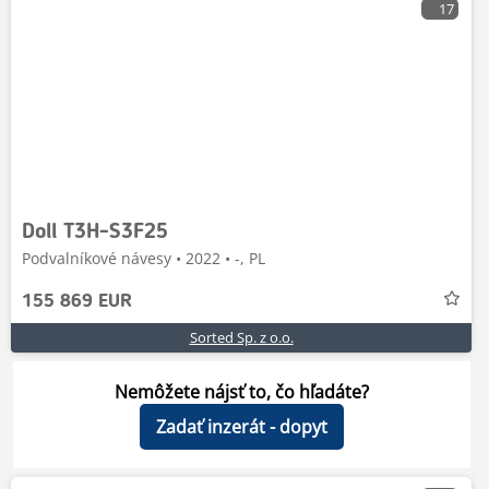
17
Doll T3H-S3F25
Podvalníkové návesy • 2022 • -, PL
155 869 EUR
Sorted Sp. z o.o.
Nemôžete nájsť to, čo hľadáte?
Zadať inzerát - dopyt