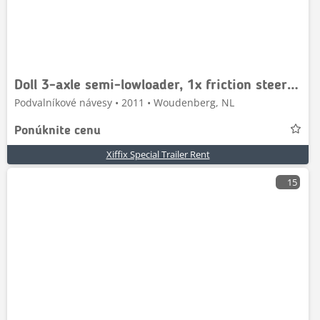
Doll 3-axle semi-lowloader, 1x friction steering
Podvalníkové návesy • 2011 • Woudenberg, NL
Ponúknite cenu
Xiffix Special Trailer Rent
15