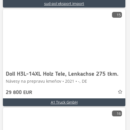
sud-pol eksport import
15
Doll H3L-14XL Holz Tele, Lenkachse 275 tkm.
Návesy na prepravu kmeňov • 2021 • -, DE
29 800 EUR
A1 Truck GmbH
16