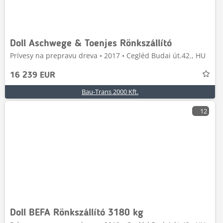
Doll Aschwege & Toenjes Rönkszállító
Prívesy na prepravu dreva • 2017 • Cegléd Budai út.42., HU
16 239 EUR
Bau-Trans 2000 Kft.
12
Doll BEFA Rönkszállító 3180 kg