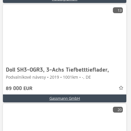
13
Doll SH3-OGR3, 3-Achs Tiefbetttieflader,
Podvalníkové návesy • 2019 • 1001km • -, DE
89 000 EUR
Gassmann GmbH
20