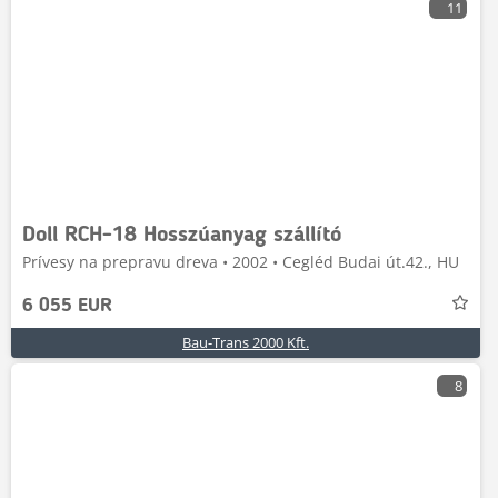
11
Doll RCH-18 Hosszúanyag szállító
Prívesy na prepravu dreva • 2002 • Cegléd Budai út.42., HU
6 055 EUR
Bau-Trans 2000 Kft.
8