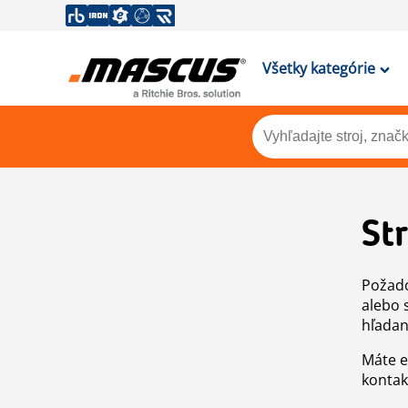
Všetky kategórie
St
Požado
alebo 
hľadan
Máte e
kontak