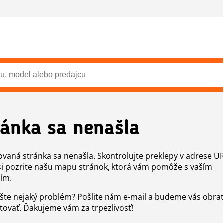
ránka sa nenašla
vaná stránka sa nenašla. Skontrolujte preklepy v adrese U
si pozrite našu mapu stránok, ktorá vám pomôže s vaším
ím.
šte nejaký problém? Pošlite nám e-mail a budeme vás obr
tovať. Ďakujeme vám za trpezlivosť!