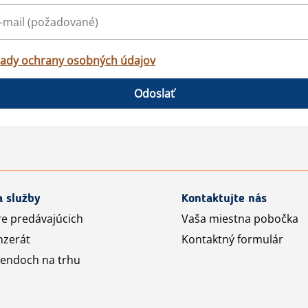
ady ochrany osobných údajov
Odoslať
a služby
Kontaktujte nás
re predávajúcich
Vaša miestna pobočka
nzerát
Kontaktný formulár
rendoch na trhu