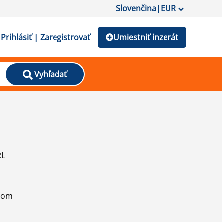
Slovenčina
|
EUR
Prihlásiť | Zaregistrovať
Umiestniť inzerát
Vyhľadať
RL
atom