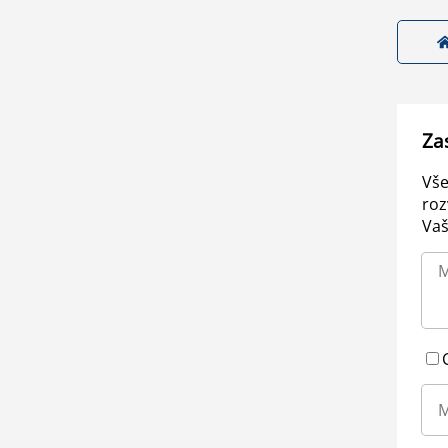
Za
Vše
roz
Vaš