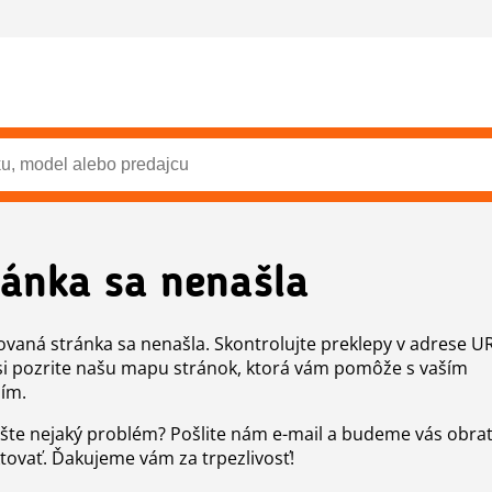
ránka sa nenašla
vaná stránka sa nenašla. Skontrolujte preklepy v adrese U
si pozrite našu mapu stránok, ktorá vám pomôže s vaším
ím.
šte nejaký problém? Pošlite nám e-mail a budeme vás obr
tovať. Ďakujeme vám za trpezlivosť!