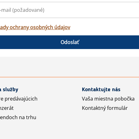
ady ochrany osobných údajov
Odoslať
a služby
Kontaktujte nás
re predávajúcich
Vaša miestna pobočka
nzerát
Kontaktný formulár
rendoch na trhu