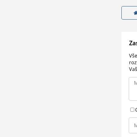
Za
Vše
roz
Vaš