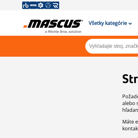
Všetky kategórie
St
Požado
alebo 
hľadan
Máte e
kontak