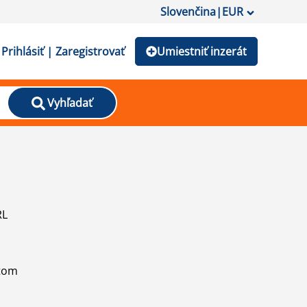
Slovenčina
|
EUR
Prihlásiť | Zaregistrovať
Umiestniť inzerát
Vyhľadať
RL
atom