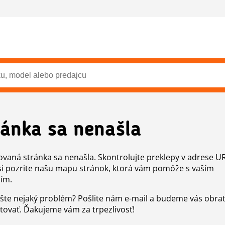
ránka sa nenašla
vaná stránka sa nenašla. Skontrolujte preklepy v adrese U
si pozrite našu mapu stránok, ktorá vám pomôže s vaším
ím.
šte nejaký problém? Pošlite nám e-mail a budeme vás obr
tovať. Ďakujeme vám za trpezlivosť!