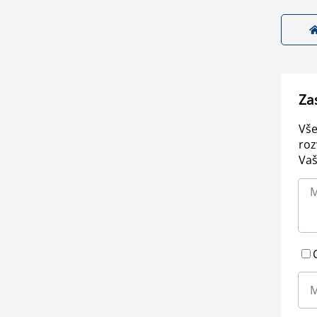
Za
Vše
roz
Vaš