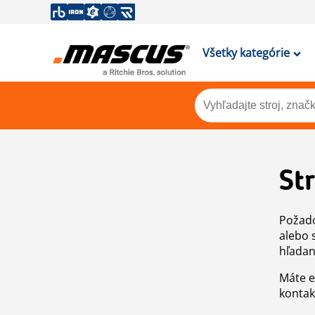
Všetky kategórie
St
Požado
alebo 
hľadan
Máte e
kontak