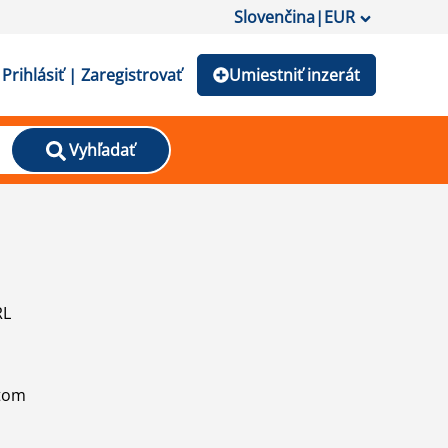
Slovenčina
|
EUR
Prihlásiť | Zaregistrovať
Umiestniť inzerát
Vyhľadať
RL
atom