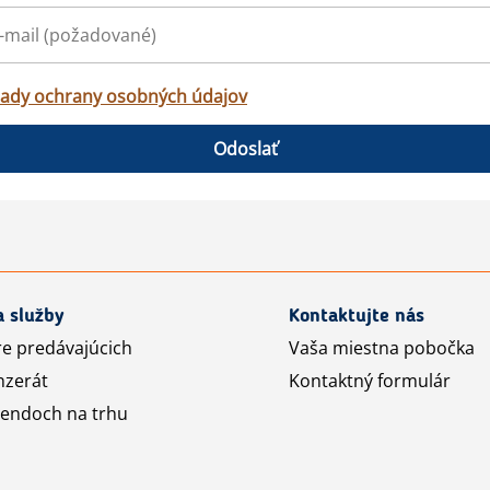
ady ochrany osobných údajov
Odoslať
a služby
Kontaktujte nás
re predávajúcich
Vaša miestna pobočka
nzerát
Kontaktný formulár
rendoch na trhu