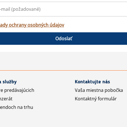
ady ochrany osobných údajov
Odoslať
a služby
Kontaktujte nás
re predávajúcich
Vaša miestna pobočka
nzerát
Kontaktný formulár
rendoch na trhu