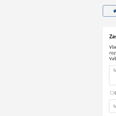
Za
Vše
roz
Vaš