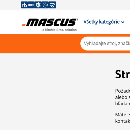
Všetky kategórie
St
Požado
alebo 
hľadan
Máte e
kontak