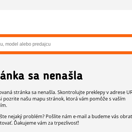
ránka sa nenašla
vaná stránka sa nenašla. Skontrolujte preklepy v adrese U
si pozrite našu mapu stránok, ktorá vám pomôže s vaším
ím.
šte nejaký problém? Pošlite nám e-mail a budeme vás obr
tovať. Ďakujeme vám za trpezlivosť!