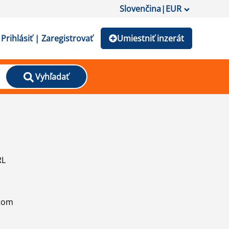
Slovenčina
|
EUR
Prihlásiť | Zaregistrovať
Umiestniť inzerát
Vyhľadať
RL
atom