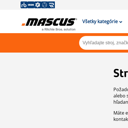
Všetky kategórie
St
Požado
alebo 
hľadan
Máte e
kontak