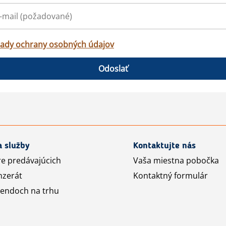
ady ochrany osobných údajov
Odoslať
a služby
Kontaktujte nás
re predávajúcich
Vaša miestna pobočka
nzerát
Kontaktný formulár
rendoch na trhu