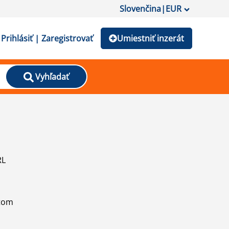
Slovenčina
|
EUR
Prihlásiť | Zaregistrovať
Umiestniť inzerát
Vyhľadať
RL
atom