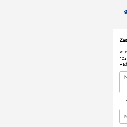
Za
Vše
roz
Vaš