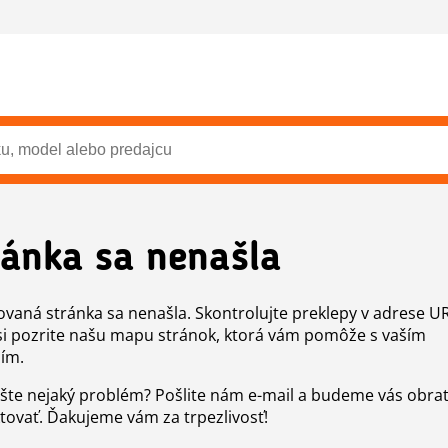
ránka sa nenašla
vaná stránka sa nenašla. Skontrolujte preklepy v adrese U
si pozrite našu mapu stránok, ktorá vám pomôže s vaším
ím.
šte nejaký problém? Pošlite nám e-mail a budeme vás obr
tovať. Ďakujeme vám za trpezlivosť!