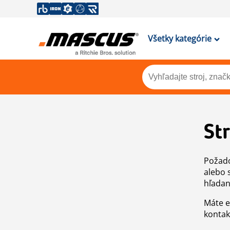
Všetky kategórie
St
Požado
alebo 
hľadan
Máte e
kontak