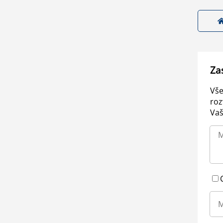
Za
Vše
roz
Vaš