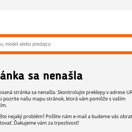
ránka sa nenašla
vaná stránka sa nenašla. Skontrolujte preklepy v adrese U
si pozrite našu mapu stránok, ktorá vám pomôže s vaším
ím.
šte nejaký problém? Pošlite nám e-mail a budeme vás obr
tovať. Ďakujeme vám za trpezlivosť!