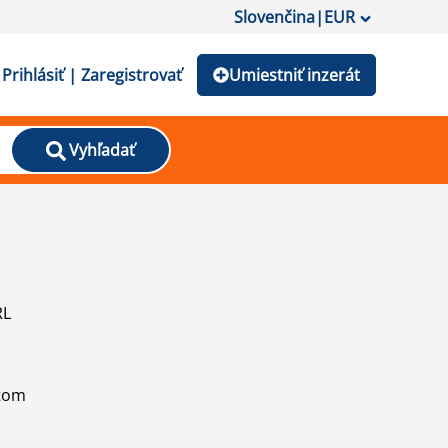
Slovenčina
|
EUR
Prihlásiť | Zaregistrovať
Umiestniť inzerát
Vyhľadať
RL
atom