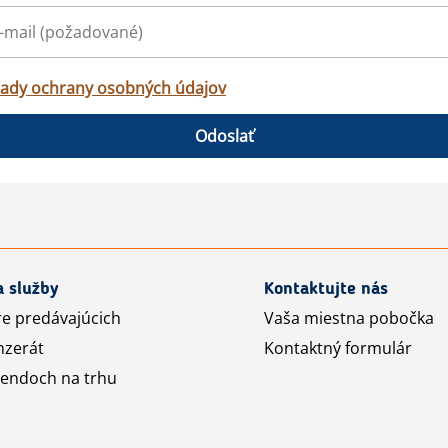
ady ochrany osobných údajov
Odoslať
a služby
Kontaktujte nás
re predávajúcich
Vaša miestna pobočka
nzerát
Kontaktný formulár
rendoch na trhu