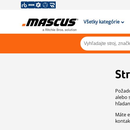
Všetky kategórie
St
Požado
alebo 
hľadan
Máte e
kontak