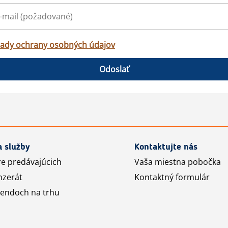
ady ochrany osobných údajov
Odoslať
a služby
Kontaktujte nás
re predávajúcich
Vaša miestna pobočka
nzerát
Kontaktný formulár
rendoch na trhu