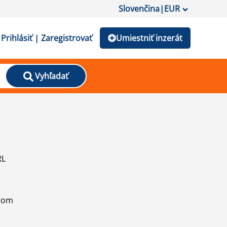
Slovenčina
|
EUR
Prihlásiť | Zaregistrovať
Umiestniť inzerát
Vyhľadať
RL
atom