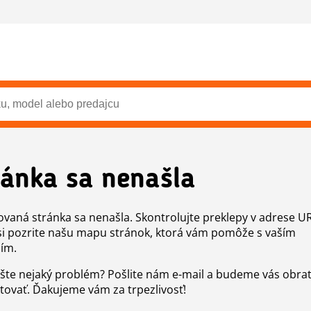
ránka sa nenašla
vaná stránka sa nenašla. Skontrolujte preklepy v adrese U
si pozrite našu mapu stránok, ktorá vám pomôže s vaším
ím.
šte nejaký problém? Pošlite nám e-mail a budeme vás obr
tovať. Ďakujeme vám za trpezlivosť!