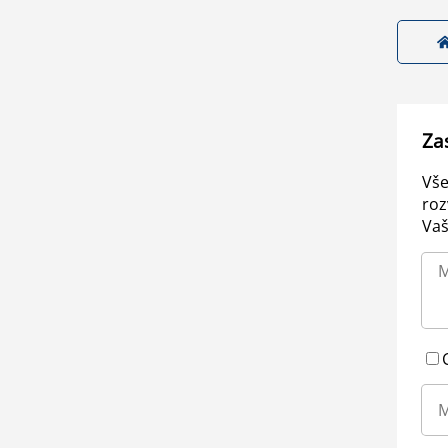
Za
Vše
roz
Vaš