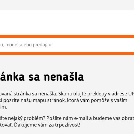
ránka sa nenašla
vaná stránka sa nenašla. Skontrolujte preklepy v adrese U
si pozrite našu mapu stránok, ktorá vám pomôže s vaším
ím.
šte nejaký problém? Pošlite nám e-mail a budeme vás obr
tovať. Ďakujeme vám za trpezlivosť!