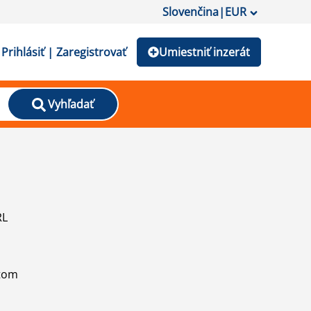
Slovenčina
|
EUR
Prihlásiť | Zaregistrovať
Umiestniť inzerát
Vyhľadať
RL
atom