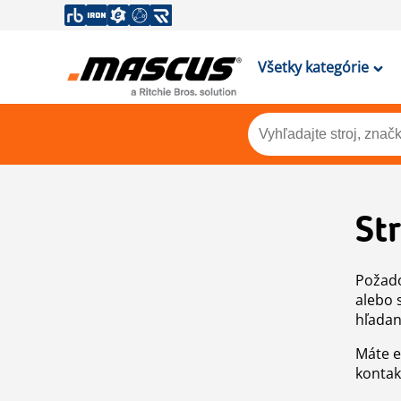
Všetky kategórie
St
Požado
alebo 
hľadan
Máte e
kontak