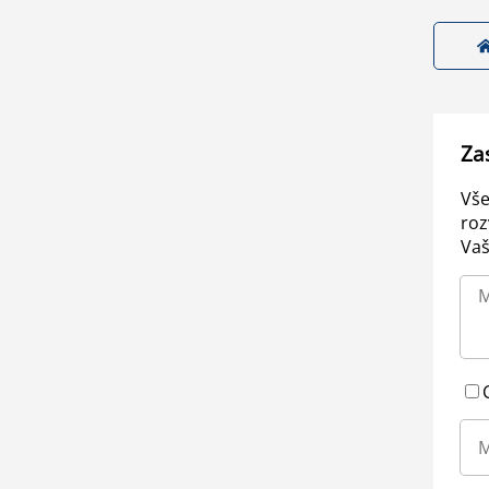
Za
Vše
roz
Vaš