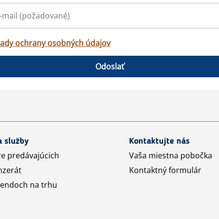
ady ochrany osobných údajov
Odoslať
a služby
Kontaktujte nás
re predávajúcich
Vaša miestna pobočka
nzerát
Kontaktný formulár
rendoch na trhu