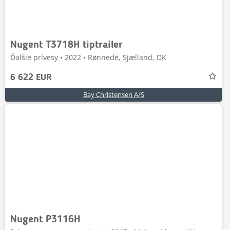
Nugent T3718H tiptrailer
Ďalšie prívesy • 2022 • Rønnede, Sjælland, DK
6 622 EUR
Bay Christensen A/S
Nugent P3116H