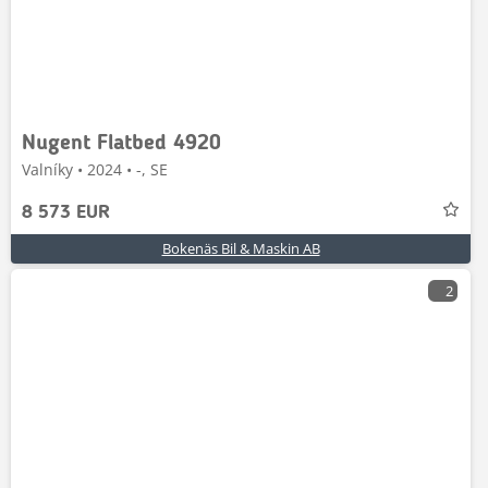
Nugent Flatbed 4920
Valníky • 2024 • -, SE
8 573 EUR
Bokenäs Bil & Maskin AB
2