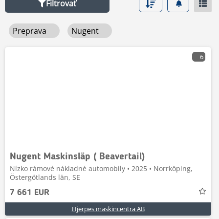
Filtrovať
Preprava
Nugent
6
Nugent Maskinsläp ( Beavertail)
Nízko rámové nákladné automobily • 2025 • Norrköping,
Östergötlands län, SE
7 661 EUR
Hjerpes maskincentra AB