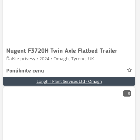
Nugent F3720H Twin Axle Flatbed Trailer
Ďalšie prívesy • 2024 • Omagh, Tyrone, UK
Ponúknite cenu
Longhill Plant Services Ltd - Omagh
8