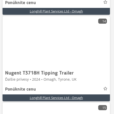
Ponúknite cenu
Longhill Plant Services Ltd - Omagh
14
Nugent T3718H Tipping Trailer
Ďalšie prívesy • 2024 • Omagh, Tyrone, UK
Ponúknite cenu
Longhill Plant Services Ltd - Omagh
15