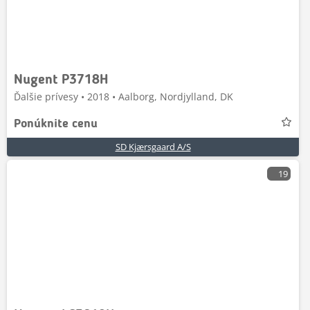
Nugent P3718H
Ďalšie prívesy • 2018 • Aalborg, Nordjylland, DK
Ponúknite cenu
SD Kjærsgaard A/S
19