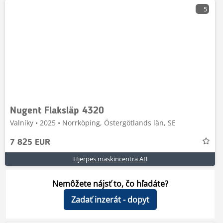
5
Nugent Flaksläp 4320
Valníky • 2025 • Norrköping, Östergötlands län, SE
7 825 EUR
Hjerpes maskincentra AB
Nemôžete nájsť to, čo hľadáte?
Zadať inzerát - dopyt