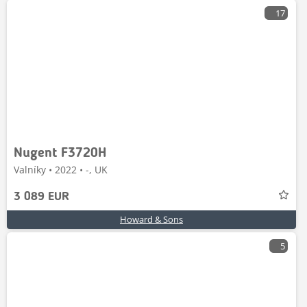
17
Nugent F3720H
Valníky • 2022 • -, UK
3 089 EUR
Howard & Sons
5