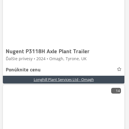
Nugent P3118H Axle Plant Trailer
Ďalšie prívesy • 2024 • Omagh, Tyrone, UK
Ponúknite cenu
Longhill Plant Services Ltd - Omagh
14