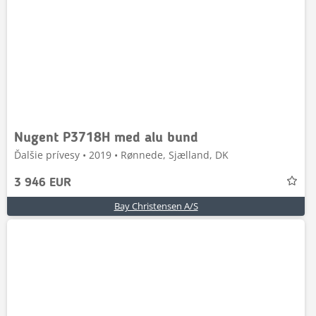
Nugent P3718H med alu bund
Ďalšie prívesy • 2019 • Rønnede, Sjælland, DK
3 946 EUR
Bay Christensen A/S