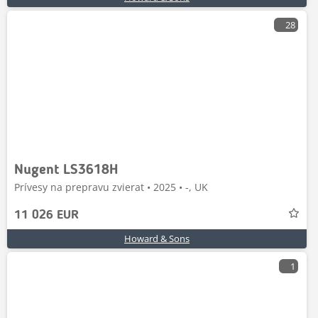
28
Nugent LS3618H
Prívesy na prepravu zvierat • 2025 • -, UK
11 026 EUR
Howard & Sons
1