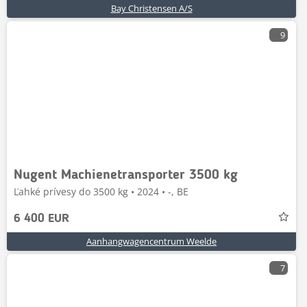
Bay Christensen A/S
9
Nugent Machienetransporter 3500 kg
Ľahké prívesy do 3500 kg • 2024 • -, BE
6 400 EUR
Aanhangwagencentrum Weelde
7