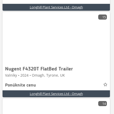
Longhill Plant Services Ltd - Omagh
15
Nugent F4320T FlatBed Trailer
Valníky • 2024 • Omagh, Tyrone, UK
Ponúknite cenu
Longhill Plant Services Ltd - Omagh
14