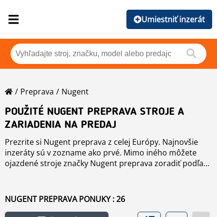
Umiestniť inzerát
Preprava
Nugent
POUŽITÉ NUGENT PREPRAVA STROJE A
ZARIADENIA NA PREDAJ
Prezrite si Nugent preprava z celej Európy. Najnovšie
inzeráty sú v zozname ako prvé. Mimo iného môžete
ojazdené stroje značky Nugent preprava zoradiť podľa
značky, roku, ceny, počtu hodín práce, či krajiny pôvodu
jediným stlačením tlačidla. Zoradenie môžete vykonať
kliknutím na tento odkaz
preprava
.
NUGENT PREPRAVA PONUKY : 26