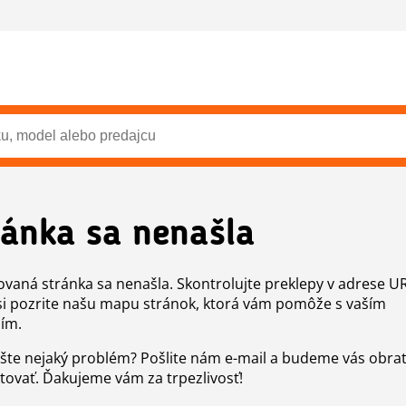
ránka sa nenašla
vaná stránka sa nenašla. Skontrolujte preklepy v adrese U
si pozrite našu mapu stránok, ktorá vám pomôže s vaším
ím.
šte nejaký problém? Pošlite nám e-mail a budeme vás obr
tovať. Ďakujeme vám za trpezlivosť!