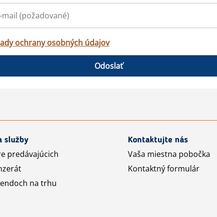
ady ochrany osobných údajov
Odoslať
a služby
Kontaktujte nás
re predávajúcich
Vaša miestna pobočka
nzerát
Kontaktný formulár
rendoch na trhu