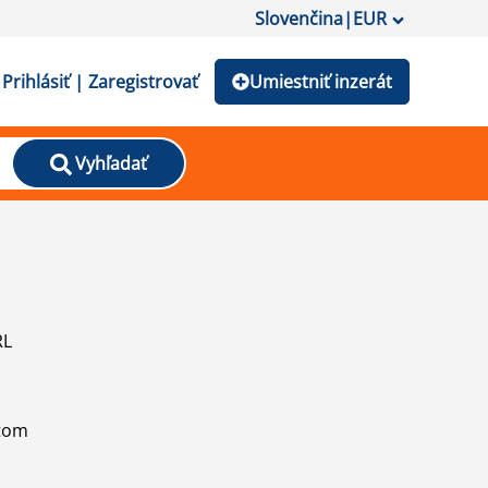
Slovenčina
|
EUR
Prihlásiť | Zaregistrovať
Umiestniť inzerát
Vyhľadať
RL
atom