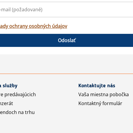
ady ochrany osobných údajov
Odoslať
a služby
Kontaktujte nás
re predávajúcich
Vaša miestna pobočka
nzerát
Kontaktný formulár
rendoch na trhu