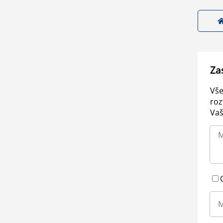
Za
Vše
roz
Vaš