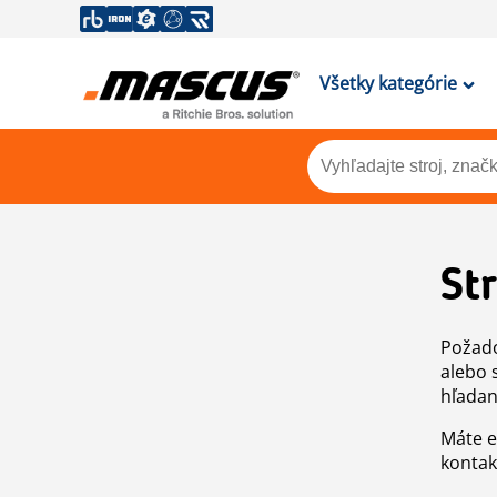
Všetky kategórie
St
Požado
alebo 
hľadan
Máte e
kontak