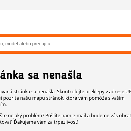
ránka sa nenašla
vaná stránka sa nenašla. Skontrolujte preklepy v adrese U
si pozrite našu mapu stránok, ktorá vám pomôže s vaším
ím.
šte nejaký problém? Pošlite nám e-mail a budeme vás obr
tovať. Ďakujeme vám za trpezlivosť!