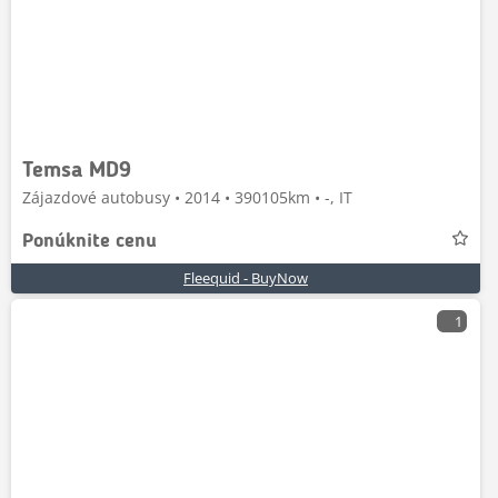
Temsa MD9
Zájazdové autobusy • 2014 • 390105km • -, IT
Ponúknite cenu
Fleequid - BuyNow
1