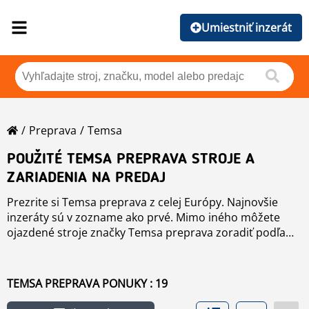
Umiestniť inzerát
Preprava
Temsa
POUŽITÉ TEMSA PREPRAVA STROJE A
ZARIADENIA NA PREDAJ
Prezrite si Temsa preprava z celej Európy. Najnovšie
inzeráty sú v zozname ako prvé. Mimo iného môžete
ojazdené stroje značky Temsa preprava zoradiť podľa
značky, roku, ceny, počtu hodín práce, či krajiny pôvodu
jediným stlačením tlačidla. Zoradenie môžete vykonať
kliknutím na tento odkaz
preprava
.
TEMSA PREPRAVA PONUKY : 19