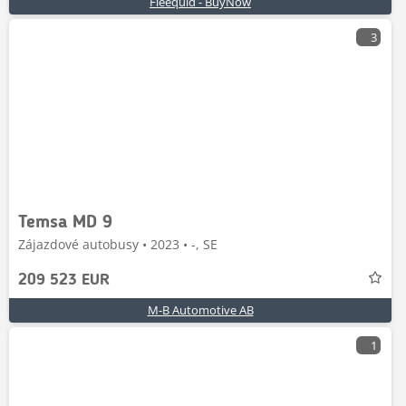
Fleequid - BuyNow
3
Temsa MD 9
Zájazdové autobusy • 2023 • -, SE
209 523 EUR
M-B Automotive AB
1