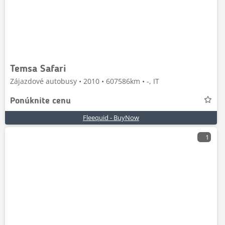
Temsa Safari
Zájazdové autobusy • 2010 • 607586km • -, IT
Ponúknite cenu
Fleequid - BuyNow
1