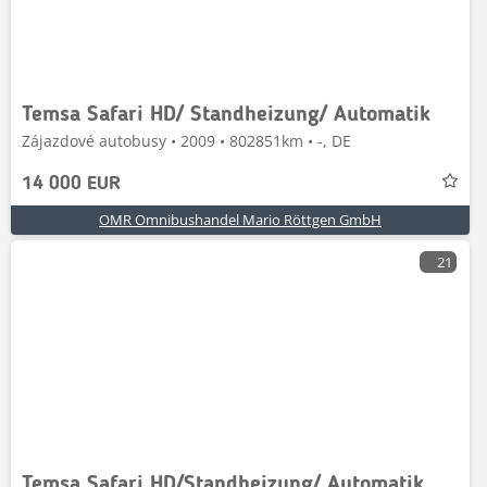
Temsa Safari HD/ Standheizung/ Automatik
Zájazdové autobusy • 2009 • 802851km • -, DE
14 000 EUR
OMR Omnibushandel Mario Röttgen GmbH
21
Temsa Safari HD/Standheizung/ Automatik