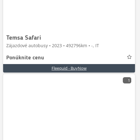
Temsa Safari
Zájazdové autobusy • 2023 • 492796km • -, IT
Ponúknite cenu
Fleequid - BuyNow
1