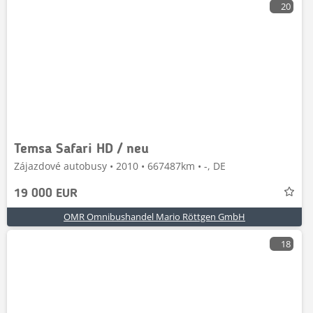
20
Temsa Safari HD / neu
Zájazdové autobusy • 2010 • 667487km • -, DE
19 000 EUR
OMR Omnibushandel Mario Röttgen GmbH
18