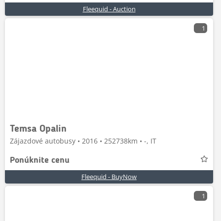
Fleequid - Auction
1
Temsa Opalin
Zájazdové autobusy • 2016 • 252738km • -, IT
Ponúknite cenu
Fleequid - BuyNow
1