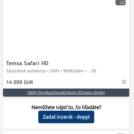
22
Temsa Safari HD
Zájazdové autobusy • 2009 • 969826km • -, DE
14 000 EUR
OMR Omnibushandel Mario Röttgen GmbH
Nemôžete nájsť to, čo hľadáte?
Zadať inzerát - dopyt