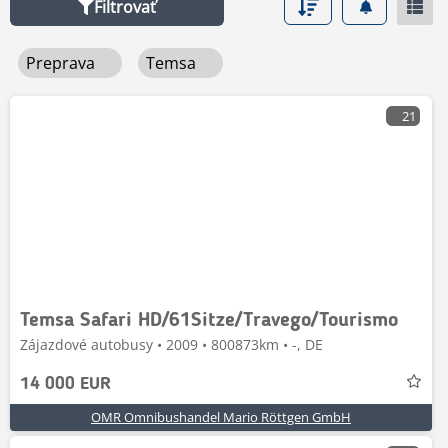
Filtrovať
Preprava
Temsa
21
Temsa Safari HD/61Sitze/Travego/Tourismo
Zájazdové autobusy • 2009 • 800873km • -, DE
14 000 EUR
OMR Omnibushandel Mario Röttgen GmbH