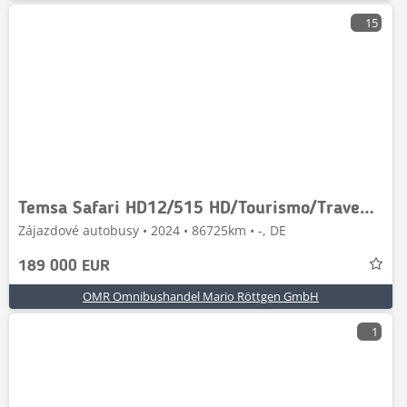
15
Temsa Safari HD12/515 HD/Tourismo/Travego/Cityliner
Zájazdové autobusy • 2024 • 86725km • -, DE
189 000 EUR
OMR Omnibushandel Mario Röttgen GmbH
1