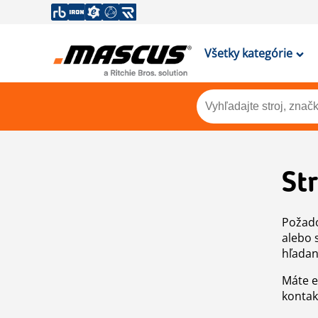
Všetky kategórie
St
Požado
alebo 
hľadan
Máte e
kontak