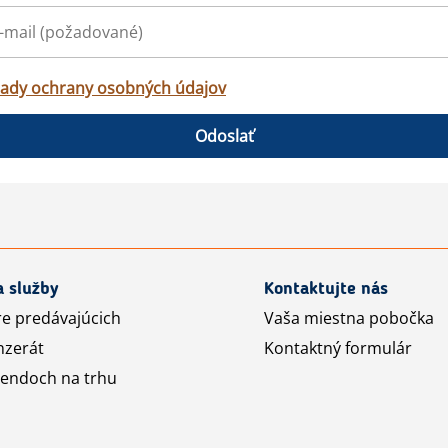
ady ochrany osobných údajov
Odoslať
a služby
Kontaktujte nás
re predávajúcich
Vaša miestna pobočka
nzerát
Kontaktný formulár
rendoch na trhu