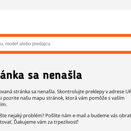
ránka sa nenašla
vaná stránka sa nenašla. Skontrolujte preklepy v adrese U
si pozrite našu mapu stránok, ktorá vám pomôže s vaším
ím.
šte nejaký problém? Pošlite nám e-mail a budeme vás obr
tovať. Ďakujeme vám za trpezlivosť!