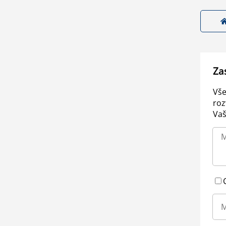
Za
Vše
roz
Vaš