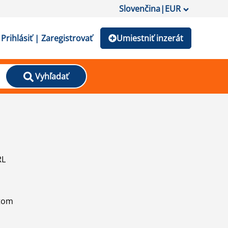
Slovenčina
|
EUR
Prihlásiť | Zaregistrovať
Umiestniť inzerát
Vyhľadať
RL
atom