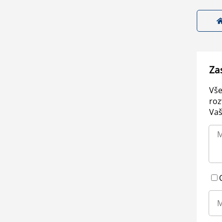
Za
Vše
roz
Vaš