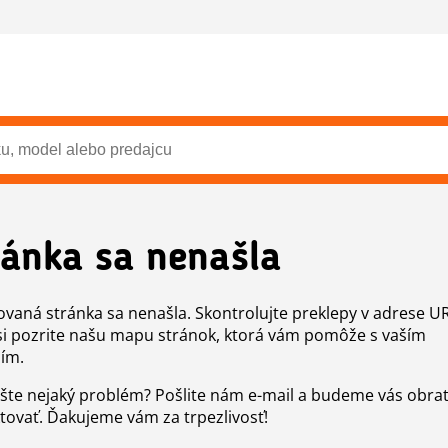
ránka sa nenašla
vaná stránka sa nenašla. Skontrolujte preklepy v adrese U
si pozrite našu mapu stránok, ktorá vám pomôže s vaším
ím.
šte nejaký problém? Pošlite nám e-mail a budeme vás obr
tovať. Ďakujeme vám za trpezlivosť!