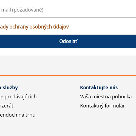
ady ochrany osobných údajov
Odoslať
a služby
Kontaktujte nás
re predávajúcich
Vaša miestna pobočka
nzerát
Kontaktný formulár
rendoch na trhu