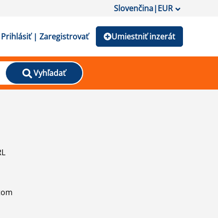
Slovenčina
|
EUR
Prihlásiť | Zaregistrovať
Umiestniť inzerát
Vyhľadať
RL
atom