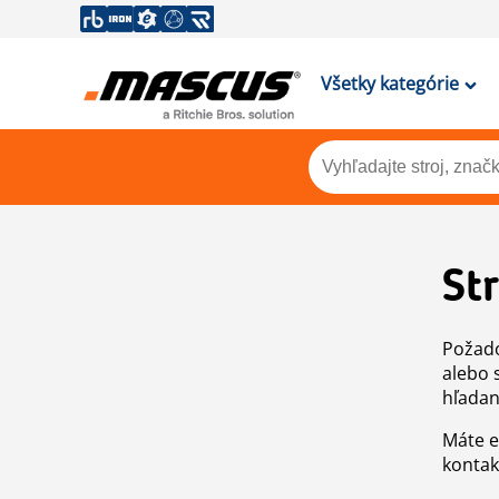
Všetky kategórie
St
Požado
alebo 
hľadan
Máte e
kontak