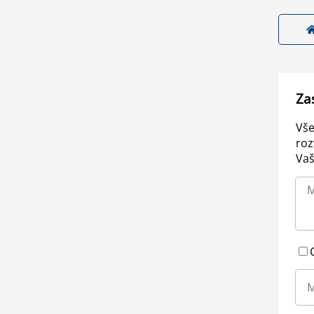
Za
Vše
roz
Vaš