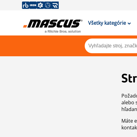
Všetky kategórie
St
Požado
alebo 
hľadan
Máte e
kontak