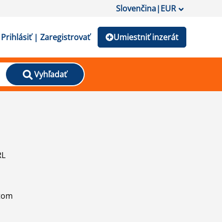
Slovenčina
|
EUR
Prihlásiť | Zaregistrovať
Umiestniť inzerát
Vyhľadať
RL
atom