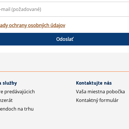
ady ochrany osobných údajov
Odoslať
a služby
Kontaktujte nás
re predávajúcich
Vaša miestna pobočka
nzerát
Kontaktný formulár
rendoch na trhu