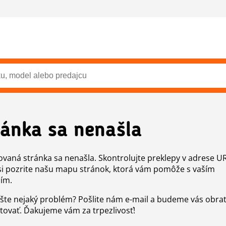
ránka sa nenašla
vaná stránka sa nenašla. Skontrolujte preklepy v adrese U
si pozrite našu mapu stránok, ktorá vám pomôže s vaším
ím.
šte nejaký problém? Pošlite nám e-mail a budeme vás obr
tovať. Ďakujeme vám za trpezlivosť!