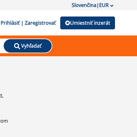
Slovenčina
|
EUR
Prihlásiť | Zaregistrovať
Umiestniť inzerát
Vyhľadať
RL
atom