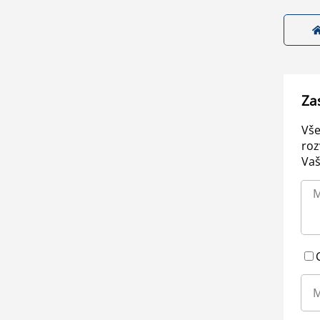
Za
Vše
roz
Vaš