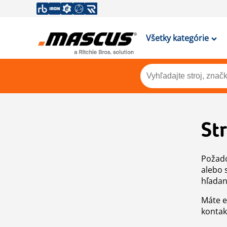
Všetky kategórie
St
Požado
alebo 
hľadan
Máte e
kontak