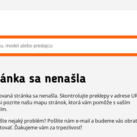
ránka sa nenašla
vaná stránka sa nenašla. Skontrolujte preklepy v adrese U
si pozrite našu mapu stránok, ktorá vám pomôže s vaším
ím.
šte nejaký problém? Pošlite nám e-mail a budeme vás obr
tovať. Ďakujeme vám za trpezlivosť!