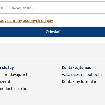
ady ochrany osobných údajov
Odoslať
a služby
Kontaktujte nás
re predávajúcich
Vaša miestna pobočka
nzerát
Kontaktný formulár
rendoch na trhu