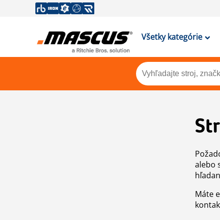
Všetky kategórie
St
Požado
alebo 
hľadan
Máte e
kontak