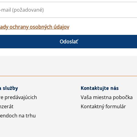
ady ochrany osobných údajov
Odoslať
a služby
Kontaktujte nás
re predávajúcich
Vaša miestna pobočka
nzerát
Kontaktný formulár
rendoch na trhu