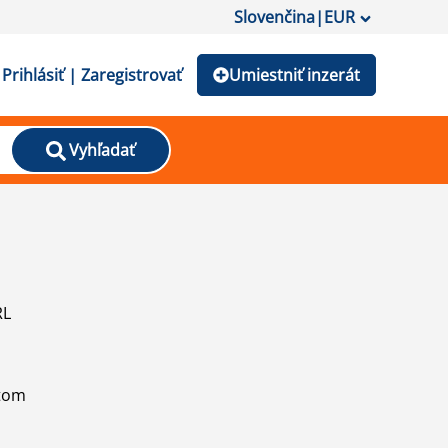
Slovenčina
|
EUR
Prihlásiť | Zaregistrovať
Umiestniť inzerát
Vyhľadať
RL
atom