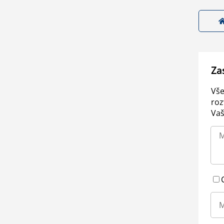
Za
Vše
roz
Vaš