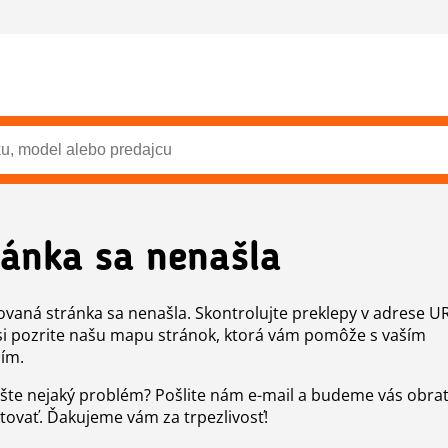
ránka sa nenašla
vaná stránka sa nenašla. Skontrolujte preklepy v adrese U
si pozrite našu mapu stránok, ktorá vám pomôže s vaším
ím.
šte nejaký problém? Pošlite nám e-mail a budeme vás obr
tovať. Ďakujeme vám za trpezlivosť!