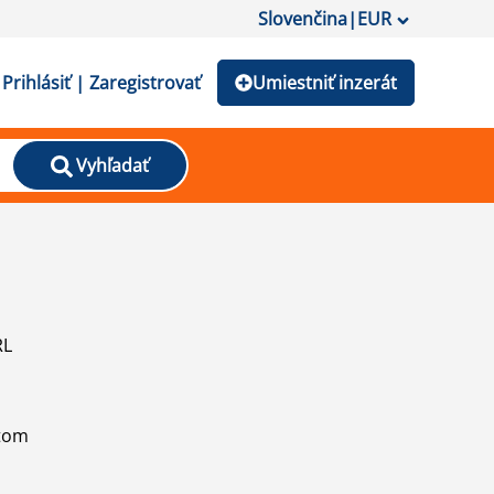
Slovenčina
|
EUR
Prihlásiť | Zaregistrovať
Umiestniť inzerát
Vyhľadať
RL
atom