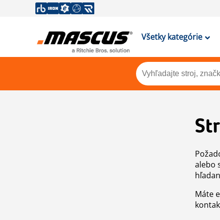
Všetky kategórie
St
Požado
alebo 
hľadan
Máte e
kontak