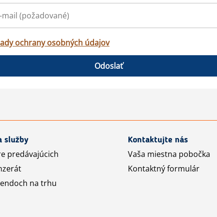
ady ochrany osobných údajov
Odoslať
a služby
Kontaktujte nás
re predávajúcich
Vaša miestna pobočka
nzerát
Kontaktný formulár
rendoch na trhu