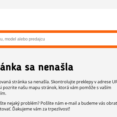
ránka sa nenašla
vaná stránka sa nenašla. Skontrolujte preklepy v adrese U
si pozrite našu mapu stránok, ktorá vám pomôže s vaším
ím.
šte nejaký problém? Pošlite nám e-mail a budeme vás obr
tovať. Ďakujeme vám za trpezlivosť!