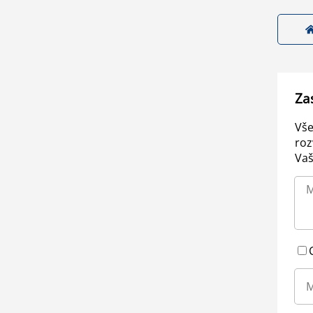
Za
Vše
roz
Vaš