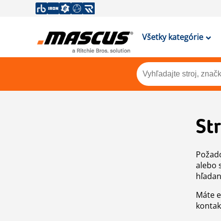
Všetky kategórie
St
Požado
alebo 
hľadan
Máte e
kontak