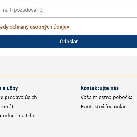
ady ochrany osobných údajov
Odoslať
a služby
Kontaktujte nás
re predávajúcich
Vaša miestna pobočka
nzerát
Kontaktný formulár
rendoch na trhu