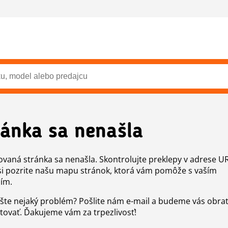
ránka sa nenašla
vaná stránka sa nenašla. Skontrolujte preklepy v adrese U
si pozrite našu mapu stránok, ktorá vám pomôže s vaším
ím.
šte nejaký problém? Pošlite nám e-mail a budeme vás obr
tovať. Ďakujeme vám za trpezlivosť!