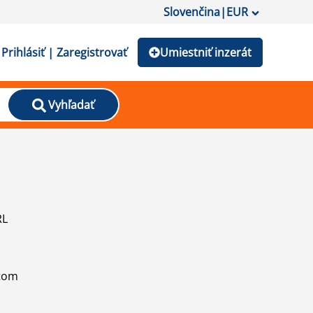
Slovenčina
|
EUR
Prihlásiť | Zaregistrovať
Umiestniť inzerát
Vyhľadať
RL
atom