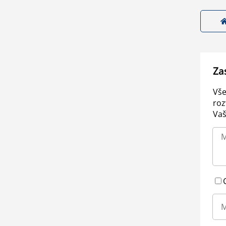
Za
Vše
roz
Vaš