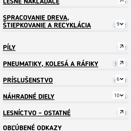
LESNÉ NAKLADAČE
76
SPRACOVANIE DREVA,
9
ŠTIEPKOVANIE A RECYKLÁCIA
2 822
PÍLY
282
PNEUMATIKY, KOLESÁ A RÁFIKY
1 681
6
PRÍSLUŠENSTVO
6 953
10
NÁHRADNÉ DIELY
9 396
LESNÍCTVO - OSTATNÉ
688
OBĽÚBENÉ ODKAZY