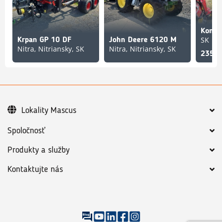
SK
Krpan GP 10 DF
John Deere 6120 M
Nitra, Nitriansky, SK
Nitra, Nitriansky, SK
235 0
Lokality Mascus
Spoločnosť
Produkty a služby
Kontaktujte nás