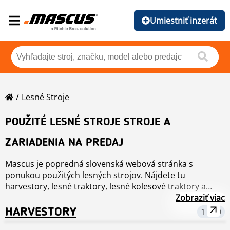
Umiestniť inzerát
Lesné Stroje
POUŽITÉ LESNÉ STROJE STROJE A
ZARIADENIA NA PREDAJ
Mascus je popredná slovenská webová stránka s
ponukou použitých lesných strojov. Nájdete tu
harvestory, lesné traktory, lesné kolesové traktory a
ďalšie, od špičkových značiek ako Timberjack až po
Zobraziť viac
Ponsse a John Deere, ponuka možností je obrovská,
HARVESTORY
1 789
takže sa budete môcť rozhodnúť čo najlepšie. Tak prečo