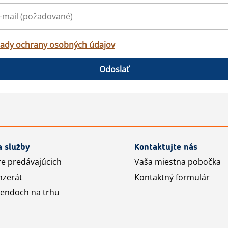
ady ochrany osobných údajov
Odoslať
a služby
Kontaktujte nás
re predávajúcich
Vaša miestna pobočka
nzerát
Kontaktný formulár
rendoch na trhu