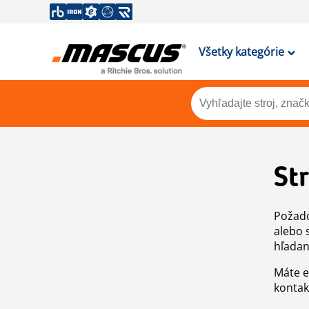
Všetky kategórie
St
Požado
alebo 
hľadan
Máte e
kontak