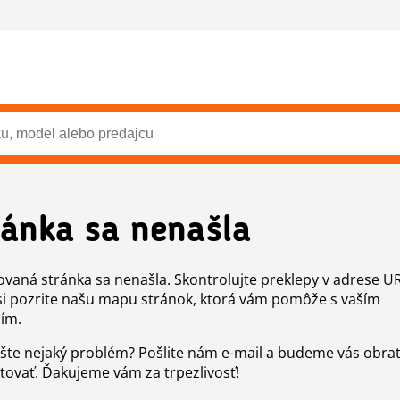
ránka sa nenašla
vaná stránka sa nenašla. Skontrolujte preklepy v adrese U
si pozrite našu mapu stránok, ktorá vám pomôže s vaším
ím.
šte nejaký problém? Pošlite nám e-mail a budeme vás obr
tovať. Ďakujeme vám za trpezlivosť!