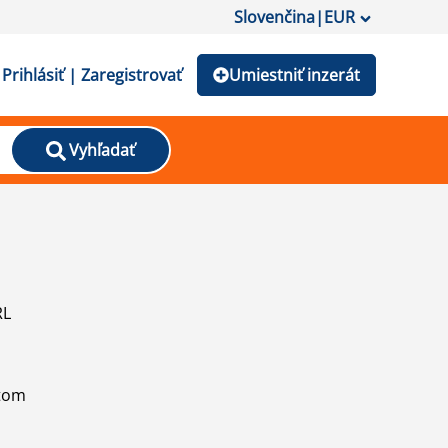
Slovenčina
|
EUR
Prihlásiť | Zaregistrovať
Umiestniť inzerát
Vyhľadať
RL
atom