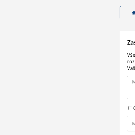
Za
Vše
roz
Vaš