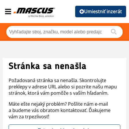
Umiestniť inzerát
Stránka sa nenašla
Požadovaná stránka sa nenašla. Skontrolujte
preklepy v adrese URL alebo si pozrite našu mapu
stránok, ktorá vám pomôže s vaším hľadaním.
Máte ešte nejaký problém? Pošlite nám e-mail
a budeme vás obratom kontaktovať. Ďakujeme
vám za trpezlivosť!