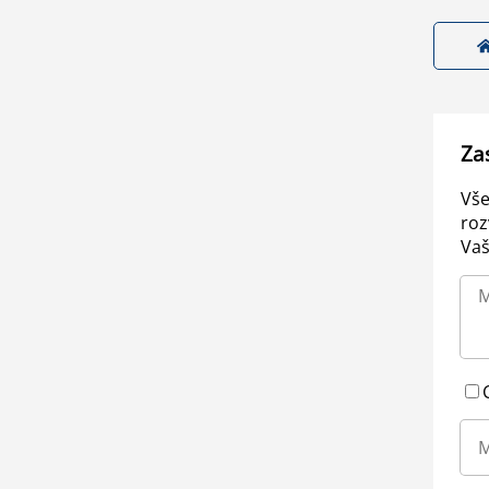
Za
Vše
roz
Vaš