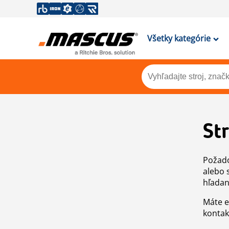
Všetky kategórie
St
Požado
alebo 
hľadan
Máte e
kontak