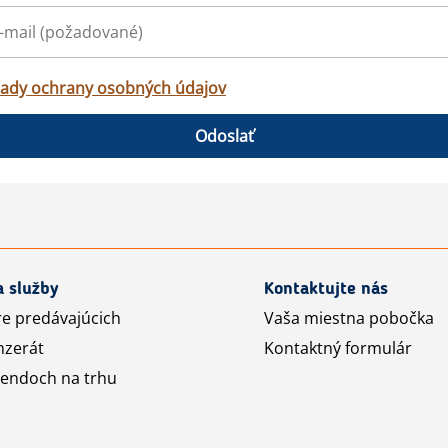
ady ochrany osobných údajov
Odoslať
a služby
Kontaktujte nás
re predávajúcich
Vaša miestna pobočka
nzerát
Kontaktný formulár
rendoch na trhu