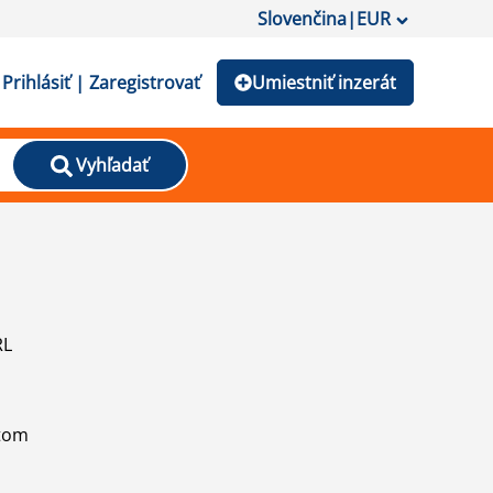
Slovenčina
|
EUR
Prihlásiť | Zaregistrovať
Umiestniť inzerát
Vyhľadať
RL
atom