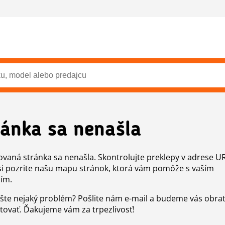
ránka sa nenašla
vaná stránka sa nenašla. Skontrolujte preklepy v adrese U
si pozrite našu mapu stránok, ktorá vám pomôže s vaším
ím.
šte nejaký problém? Pošlite nám e-mail a budeme vás obr
tovať. Ďakujeme vám za trpezlivosť!