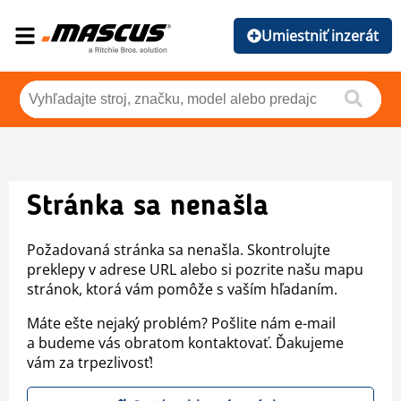
Umiestniť inzerát
Stránka sa nenašla
Požadovaná stránka sa nenašla. Skontrolujte
preklepy v adrese URL alebo si pozrite našu mapu
stránok, ktorá vám pomôže s vaším hľadaním.
Máte ešte nejaký problém? Pošlite nám e-mail
a budeme vás obratom kontaktovať. Ďakujeme
vám za trpezlivosť!