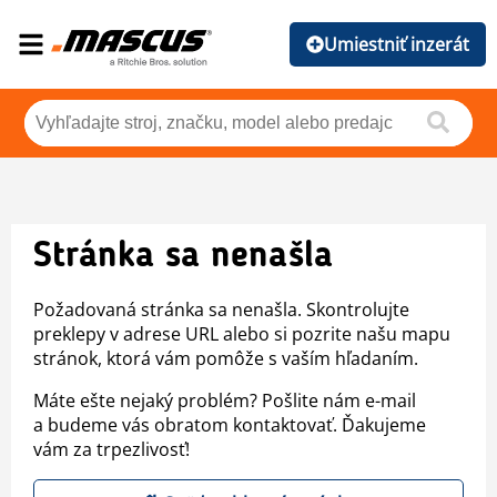
Umiestniť inzerát
Stránka sa nenašla
Požadovaná stránka sa nenašla. Skontrolujte
preklepy v adrese URL alebo si pozrite našu mapu
stránok, ktorá vám pomôže s vaším hľadaním.
Máte ešte nejaký problém? Pošlite nám e-mail
a budeme vás obratom kontaktovať. Ďakujeme
vám za trpezlivosť!