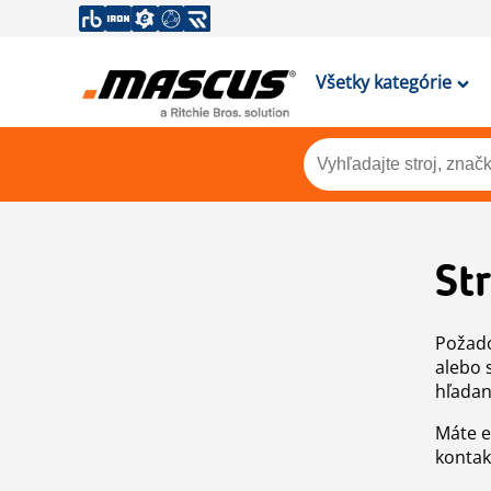
Všetky kategórie
St
Požado
alebo 
hľadan
Máte e
kontak