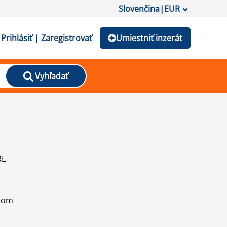
Slovenčina
|
EUR
Prihlásiť | Zaregistrovať
Umiestniť inzerát
Vyhľadať
RL
atom