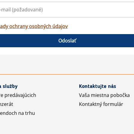
ady ochrany osobných údajov
Odoslať
a služby
Kontaktujte nás
re predávajúcich
Vaša miestna pobočka
nzerát
Kontaktný formulár
rendoch na trhu