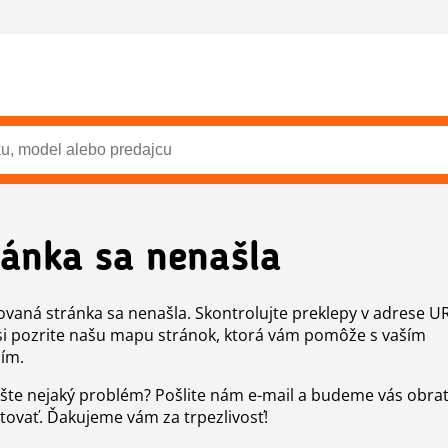
ránka sa nenašla
vaná stránka sa nenašla. Skontrolujte preklepy v adrese U
si pozrite našu mapu stránok, ktorá vám pomôže s vaším
ím.
šte nejaký problém? Pošlite nám e-mail a budeme vás obr
tovať. Ďakujeme vám za trpezlivosť!