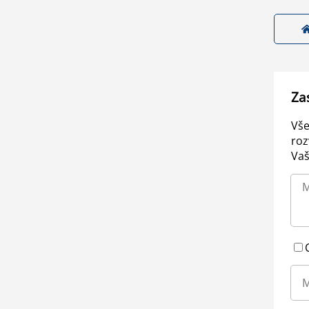
Za
Vše
roz
Vaš