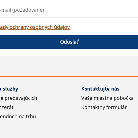
ady ochrany osobných údajov
Odoslať
a služby
Kontaktujte nás
re predávajúcich
Vaša miestna pobočka
nzerát
Kontaktný formulár
rendoch na trhu