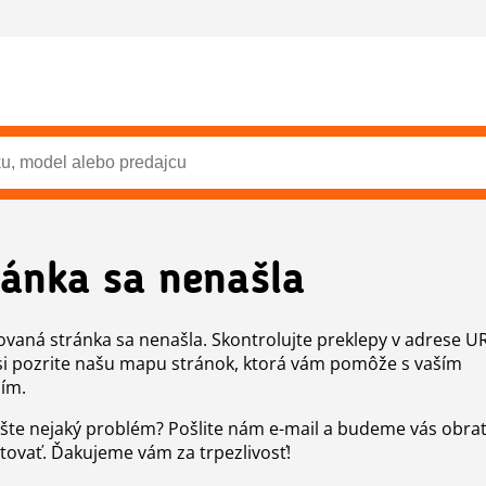
ránka sa nenašla
vaná stránka sa nenašla. Skontrolujte preklepy v adrese U
si pozrite našu mapu stránok, ktorá vám pomôže s vaším
ím.
šte nejaký problém? Pošlite nám e-mail a budeme vás obr
tovať. Ďakujeme vám za trpezlivosť!