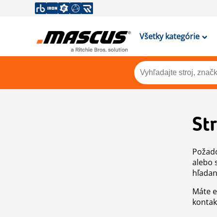
Všetky kategórie
St
Požado
alebo 
hľadan
Máte e
kontak