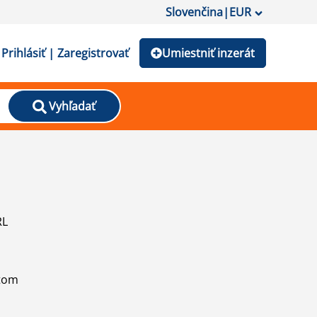
Slovenčina
|
EUR
Prihlásiť | Zaregistrovať
Umiestniť inzerát
Vyhľadať
RL
atom