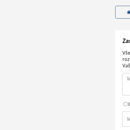
Za
Vše
roz
Vaš