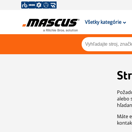
Všetky kategórie
St
Požado
alebo 
hľadan
Máte e
kontak