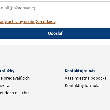
ady ochrany osobných údajov
Odoslať
a služby
Kontaktujte nás
re predávajúcich
Vaša miestna pobočka
nzerát
Kontaktný formulár
rendoch na trhu