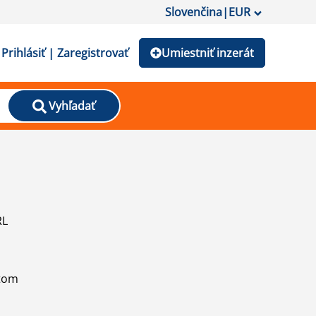
Slovenčina
|
EUR
Prihlásiť | Zaregistrovať
Umiestniť inzerát
Vyhľadať
RL
atom