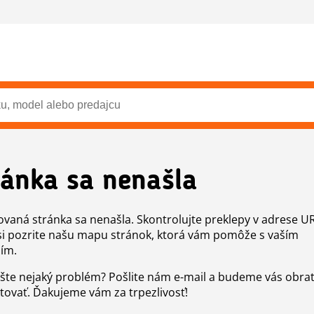
ránka sa nenašla
vaná stránka sa nenašla. Skontrolujte preklepy v adrese U
si pozrite našu mapu stránok, ktorá vám pomôže s vaším
ím.
šte nejaký problém? Pošlite nám e-mail a budeme vás obr
tovať. Ďakujeme vám za trpezlivosť!