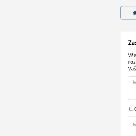
Za
Vše
roz
Vaš