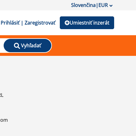
Slovenčina
|
EUR
Prihlásiť | Zaregistrovať
Umiestniť inzerát
Vyhľadať
RL
atom