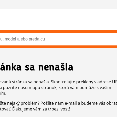
ránka sa nenašla
vaná stránka sa nenašla. Skontrolujte preklepy v adrese U
si pozrite našu mapu stránok, ktorá vám pomôže s vaším
ím.
šte nejaký problém? Pošlite nám e-mail a budeme vás obr
tovať. Ďakujeme vám za trpezlivosť!