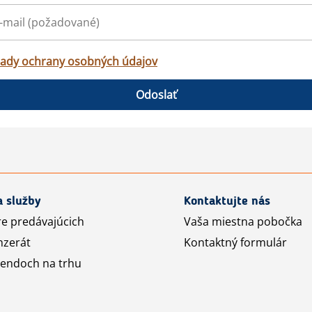
ady ochrany osobných údajov
Odoslať
a služby
Kontaktujte nás
re predávajúcich
Vaša miestna pobočka
nzerát
Kontaktný formulár
rendoch na trhu