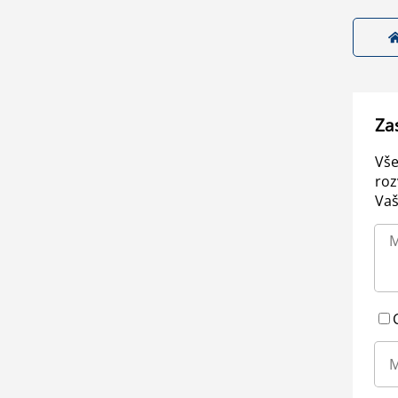
Za
Vše
roz
Vaš