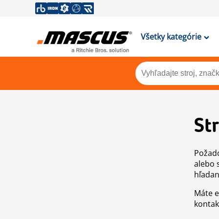
Všetky kategórie
St
Požado
alebo 
hľadan
Máte e
kontak