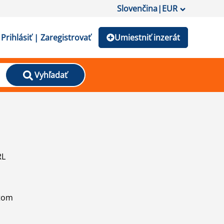
Slovenčina
|
EUR
Prihlásiť | Zaregistrovať
Umiestniť inzerát
Vyhľadať
RL
atom