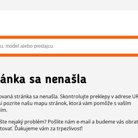
ránka sa nenašla
vaná stránka sa nenašla. Skontrolujte preklepy v adrese U
si pozrite našu mapu stránok, ktorá vám pomôže s vaším
ím.
šte nejaký problém? Pošlite nám e-mail a budeme vás obr
tovať. Ďakujeme vám za trpezlivosť!