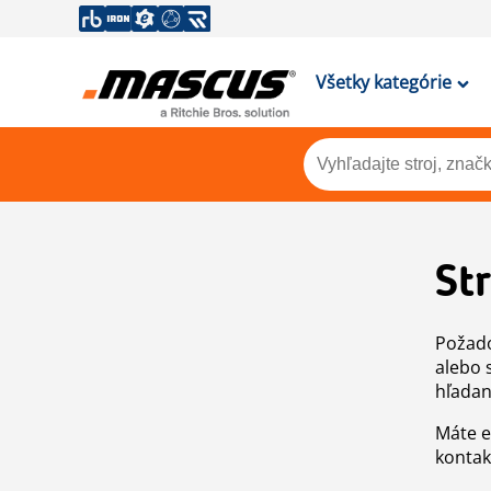
Všetky kategórie
St
Požado
alebo 
hľadan
Máte e
kontak