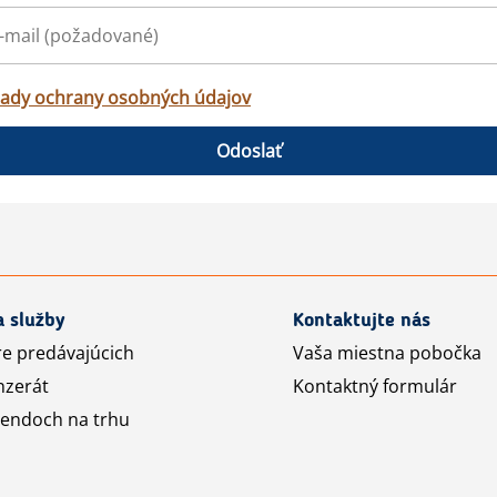
ady ochrany osobných údajov
Odoslať
a služby
Kontaktujte nás
re predávajúcich
Vaša miestna pobočka
nzerát
Kontaktný formulár
rendoch na trhu