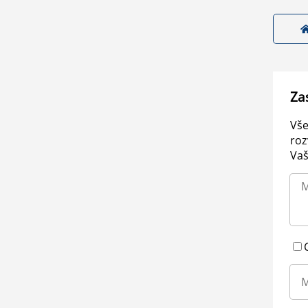
Za
Vše
roz
Vaš