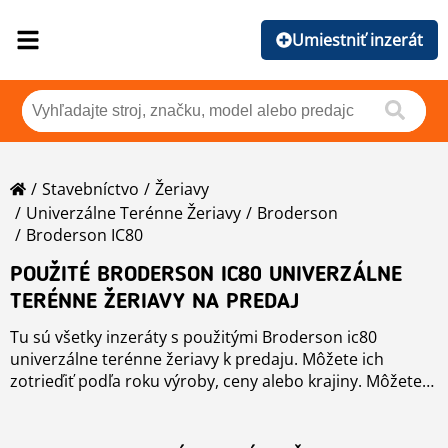
Umiestniť inzerát
Stavebníctvo
Žeriavy
Univerzálne Terénne Žeriavy
Broderson
Broderson IC80
POUŽITÉ BRODERSON IC80 UNIVERZÁLNE
TERÉNNE ŽERIAVY NA PREDAJ
Tu sú všetky inzeráty s použitými Broderson ic80
univerzálne terénne žeriavy k predaju. Môžete ich
zotrieďiť podľa roku výroby, ceny alebo krajiny. Môžete
tiež nájsť ďalšie použité modely alebo všetky zoskupené
podľa modelu.