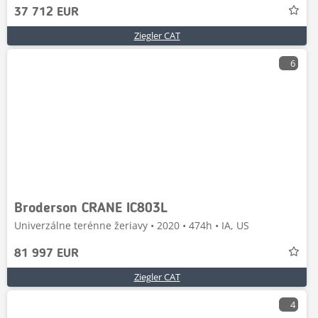
37 712 EUR
Ziegler CAT
6
Broderson CRANE IC803L
Univerzálne terénne žeriavy • 2020 • 474h • IA, US
81 997 EUR
Ziegler CAT
4