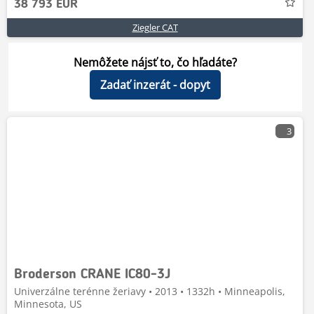
38 793 EUR
Ziegler CAT
Nemôžete nájsť to, čo hľadáte?
Zadať inzerát - dopyt
3
Broderson CRANE IC80-3J
Univerzálne terénne žeriavy • 2013 • 1332h • Minneapolis,
Minnesota, US