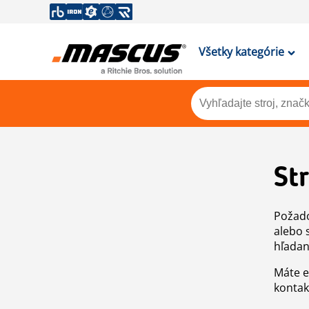
Všetky kategórie
St
Požado
alebo 
hľadan
Máte e
kontak