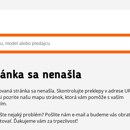
ránka sa nenašla
vaná stránka sa nenašla. Skontrolujte preklepy v adrese U
si pozrite našu mapu stránok, ktorá vám pomôže s vaším
ím.
šte nejaký problém? Pošlite nám e-mail a budeme vás obr
tovať. Ďakujeme vám za trpezlivosť!