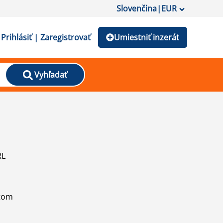
Slovenčina
|
EUR
Prihlásiť | Zaregistrovať
Umiestniť inzerát
Vyhľadať
RL
atom