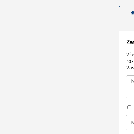
Za
Vše
roz
Vaš