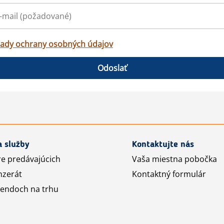
ady ochrany osobných údajov
Odoslať
a služby
Kontaktujte nás
re predávajúcich
Vaša miestna pobočka
nzerát
Kontaktný formulár
rendoch na trhu