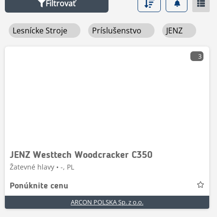
Filtrovať
Lesnícke Stroje
Príslušenstvo
JENZ
3
JENZ Westtech Woodcracker C350
Žatevné hlavy • -, PL
Ponúknite cenu
ARCON POLSKA Sp. z o.o.