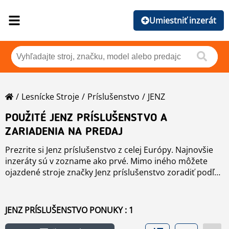
Umiestniť inzerát
Lesnícke Stroje
Príslušenstvo
JENZ
POUŽITÉ JENZ PRÍSLUŠENSTVO A
ZARIADENIA NA PREDAJ
Prezrite si Jenz príslušenstvo z celej Európy. Najnovšie
inzeráty sú v zozname ako prvé. Mimo iného môžete
ojazdené stroje značky Jenz príslušenstvo zoradiť podľa
značky, roku, ceny, počtu hodín práce, či krajiny pôvodu
jediným stlačením tlačidla. Zoradenie môžete vykonať
kliknutím na tento odkaz
príslušenstvo
.
JENZ PRÍSLUŠENSTVO PONUKY : 1