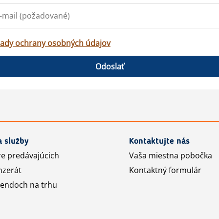
ady ochrany osobných údajov
Odoslať
a služby
Kontaktujte nás
re predávajúcich
Vaša miestna pobočka
nzerát
Kontaktný formulár
rendoch na trhu