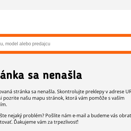
ránka sa nenašla
vaná stránka sa nenašla. Skontrolujte preklepy v adrese U
si pozrite našu mapu stránok, ktorá vám pomôže s vaším
ím.
šte nejaký problém? Pošlite nám e-mail a budeme vás obr
tovať. Ďakujeme vám za trpezlivosť!