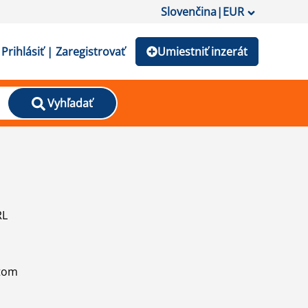
Slovenčina
|
EUR
Prihlásiť | Zaregistrovať
Umiestniť inzerát
Vyhľadať
RL
atom