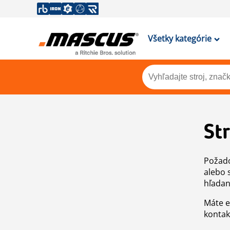
Všetky kategórie
St
Požado
alebo 
hľadan
Máte e
kontak