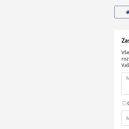
Za
Vše
roz
Vaš