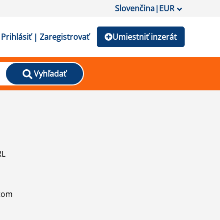
Slovenčina
|
EUR
Prihlásiť | Zaregistrovať
Umiestniť inzerát
Vyhľadať
RL
atom