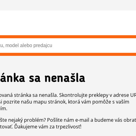
ránka sa nenašla
vaná stránka sa nenašla. Skontrolujte preklepy v adrese U
si pozrite našu mapu stránok, ktorá vám pomôže s vaším
ím.
šte nejaký problém? Pošlite nám e-mail a budeme vás obr
tovať. Ďakujeme vám za trpezlivosť!