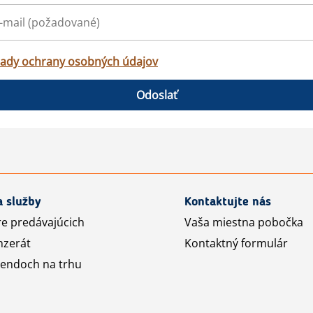
ady ochrany osobných údajov
Odoslať
a služby
Kontaktujte nás
re predávajúcich
Vaša miestna pobočka
nzerát
Kontaktný formulár
rendoch na trhu