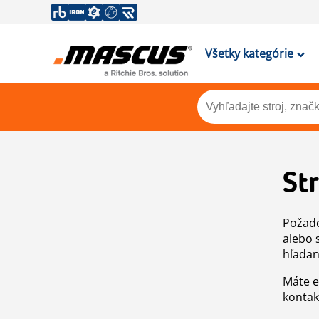
Všetky kategórie
St
Požado
alebo 
hľadan
Máte e
kontak