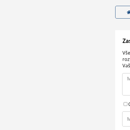
Za
Vše
roz
Vaš