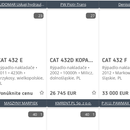
BUDOMAR Usługi hydrauliczne i Budowlane
PW Piotr-Trans
Denis
23
27
CAT 432 E
CAT 432D KOPARKO-ŁADOWARKA 2002R. | 428 JCB 3CX CASE
CAT 432 F
ýpadlo-nakladače •
Rýpadlo-nakladače •
Rýpadlo-nakla
011 • 4230h •
2002 • 10000h • Milicz,
2012 • Markow
rzykosy, wielkopolskie,
dolnośląskie, PL
śląskie, PL
L
Ponúknite cenu
26 745 EUR
33 000 EUR
MASZYNY MARPIEK
KMRENT.PL Sp. z o.o.
40
1
40
1