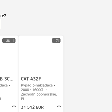
te?
28
1
71
CAT 432 JCB 3CX Contractor JCB 3CX JCB 4CX
CAT 432F
dače •
Rýpadlo-nakladače •
2008 • 16000h •
Zachodniopomorskie,
PL
PL
31 512 EUR