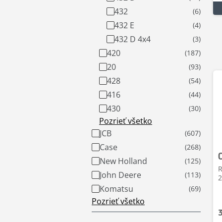
432
432 E
432 D 4x4
420
20
428
416
430
Pozrieť všetko
JCB
Case
New Holland
R
John Deere
2
Komatsu
Pozrieť všetko