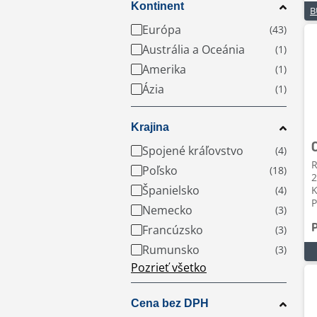
Kontinent
Európa
Austrália a Oceánia
Amerika
Ázia
Krajina
Spojené kráľovstvo
R
Poľsko
2
Španielsko
K
P
Nemecko
Francúzsko
Rumunsko
Pozrieť všetko
Cena bez DPH