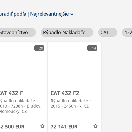
oradiť podľa
|
Najrelevantnejšie
Stavebníctvo
Rýpadlo-Nakladače
CAT
43
20
14
CAT 432 F
CAT 432 F2
ýpadlo-nakladače •
Rýpadlo-nakladače •
013 • 7298h • Bludov,
2015 • 2450h • -, CZ
lomoucký, CZ
42 500 EUR
72 141 EUR