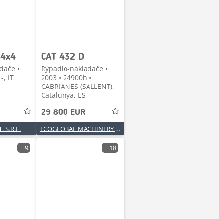
 4x4
CAT 432 D
dače •
Rýpadlo-nakladače •
-, IT
2003 • 24900h •
CABRIANES (SALLENT),
Catalunya, ES
29 800 EUR
 S.R.L.
ECOGLOBAL MACHINERY S.L.
9
18