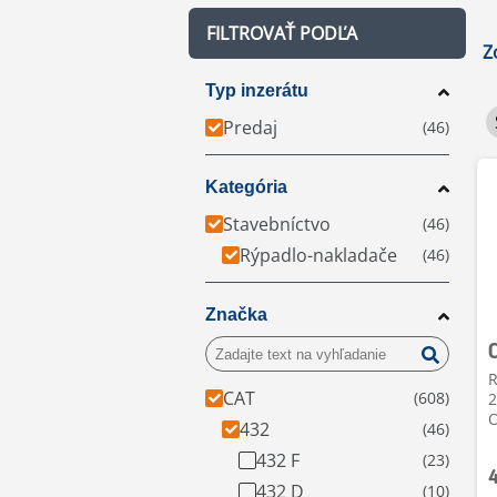
FILTROVAŤ PODĽA
Z
Typ inzerátu
Predaj
Kategória
Stavebníctvo
Rýpadlo-nakladače
Značka
R
CAT
2
O
432
432 F
432 D