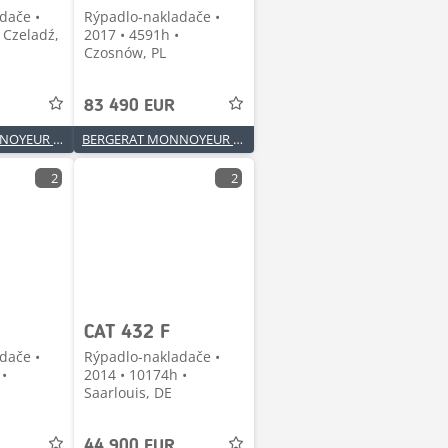
dače •
Rýpadlo-nakladače •
 Czeladź,
2017 • 4591h •
Czosnów, PL
83 490 EUR
BERGERAT MONNOYEUR Sp. z o.o.
BERGERAT MONNOYEUR Sp. z o.o.
2
2
CAT 432 F
dače •
Rýpadlo-nakladače •
 •
2014 • 10174h •
Saarlouis, DE
44 900 EUR