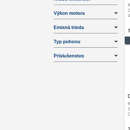
R
2
Výkon motora
d
Emisná trieda
Typ pohonu
Príslušenstvo
R
2
C