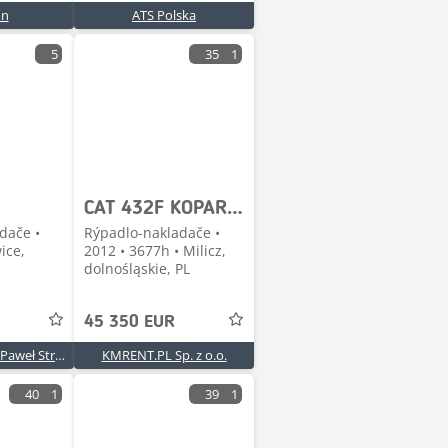
on
ATS Polska
5
35
1
CAT 432F KOPARKO-ŁADOWARKA MTH:3677! 2012R. | CAT 428
dače •
Rýpadlo-nakladače •
ice,
2012 • 3677h • Milicz,
dolnośląskie, PL
45 350 EUR
P.H.U. PAWMAX Paweł Strzelecki
KMRENT.PL Sp. z o.o.
40
1
39
1