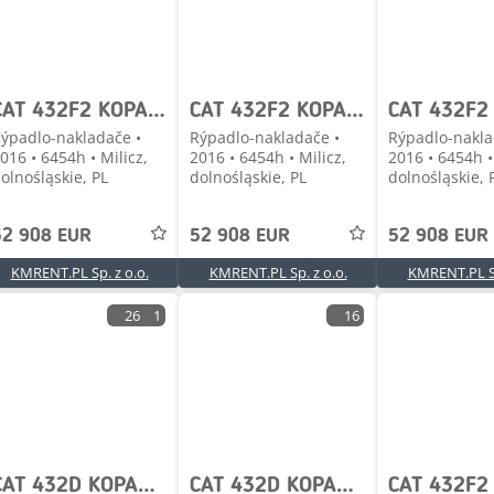
CAT 432F2 KOPARKO-ŁADOWARKA 2016R. | JCB 3CX CASE 580
CAT 432F2 KOPARKO-ŁADOWARKA 2016R. | CAT 428 JCB 3CX C
ýpadlo-nakladače •
Rýpadlo-nakladače •
Rýpadlo-nakla
016 • 6454h • Milicz,
2016 • 6454h • Milicz,
2016 • 6454h •
olnośląskie, PL
dolnośląskie, PL
dolnośląskie, 
52 908 EUR
52 908 EUR
52 908 EUR
KMRENT.PL Sp. z o.o.
KMRENT.PL Sp. z o.o.
KMRENT.PL Sp
26
1
16
CAT 432D KOPARKO-ŁADOWARKA 2001r. | CAT 428 JCB 3CX CA
CAT 432D KOPARKO-ŁADOWARKA MTH:3300 ! | JCB 3CX CASE 5
CAT 432F2