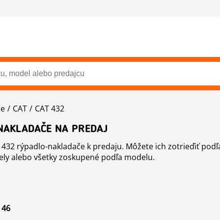
če
CAT
CAT 432
NAKLADAČE NA PREDAJ
 432 rýpadlo-nakladače k predaju. Môžete ich zotrieďiť podľa
dely alebo všetky zoskupené podľa modelu.
 46