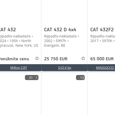
CAT 432
CAT 432 D 4x4
CAT 432F2
ýpadlo-nakladače •
Rýpadlo-nakladače •
Rýpadlo-nakla
024 • 195h • North
2002 • 5997h •
2017 • 5970h • 
yracuse, New York, US
Evergem, BE
Ponúknite cenu
25 750 EUR
65 000 EUR
Milton CAT
D.O.V bv
MASSUCCO T.
31
1
13