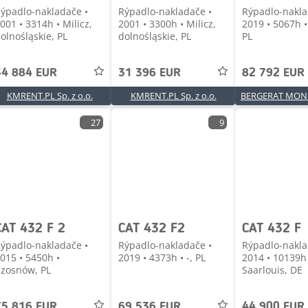
ýpadlo-nakladače •
Rýpadlo-nakladače •
Rýpadlo-nakla
001 • 3314h • Milicz,
2001 • 3300h • Milicz,
2019 • 5067h •
olnośląskie, PL
dolnośląskie, PL
PL
34 884 EUR
31 396 EUR
82 792 EUR
KMRENT.PL Sp. z o.o.
KMRENT.PL Sp. z o.o.
27
9
CAT 432 F 2
CAT 432 F2
CAT 432 F
ýpadlo-nakladače •
Rýpadlo-nakladače •
Rýpadlo-nakla
015 • 5450h •
2019 • 4373h • -, PL
2014 • 10139h
zosnów, PL
Saarlouis, DE
75 816 EUR
69 536 EUR
44 900 EUR