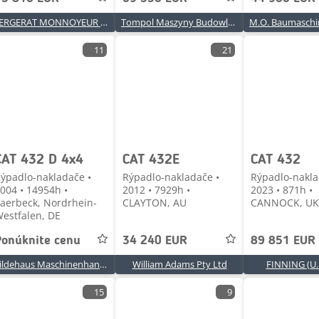
BERGERAT MONNOYEUR Sp. z o.o.
Tompol Maszyny Budowlane
11
21
CAT 432 D 4x4
CAT 432E
CAT 432
ýpadlo-nakladače •
Rýpadlo-nakladače •
Rýpadlo-nakla
004 • 14954h •
2012 • 7929h •
2023 • 871h •
aerbeck, Nordrhein-
CLAYTON, AU
CANNOCK, UK
estfalen, DE
Ponúknite cenu
34 240 EUR
89 851 EUR
Gildehaus Maschinenhandel
William Adams Pty Ltd
FINNING (U.K
15
9