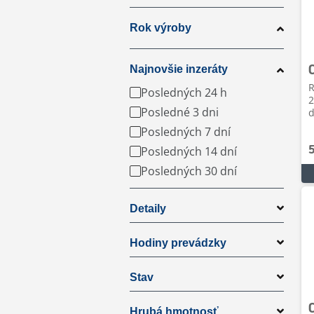
Rok výroby
Najnovšie inzeráty
R
Posledných 24 h
2
Posledné 3 dni
d
Posledných 7 dní
Posledných 14 dní
Posledných 30 dní
Detaily
Hodiny prevádzky
Stav
Hrubá hmotnosť