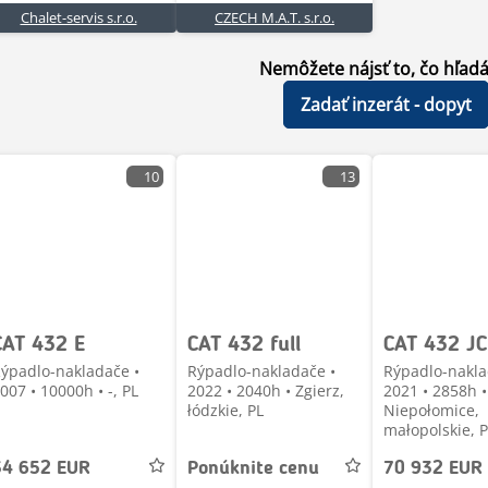
Chalet-servis s.r.o.
CZECH M.A.T. s.r.o.
Nemôžete nájsť to, čo hľadá
Zadať inzerát - dopyt
10
13
CAT 432 E
CAT 432 full
ýpadlo-nakladače •
Rýpadlo-nakladače •
Rýpadlo-nakla
007 • 10000h • -, PL
2022 • 2040h • Zgierz,
2021 • 2858h •
łódzkie, PL
Niepołomice,
małopolskie, 
34 652 EUR
Ponúknite cenu
70 932 EUR