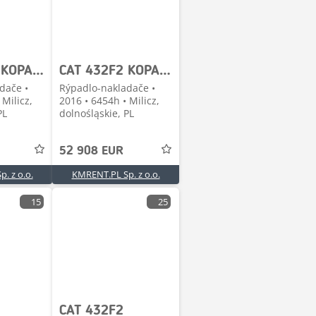
CAT 432F2 KOPARKO-ŁADOWARKA 2016R. | CAT 428 JCB 3CX C
CAT 432F2 KOPARKO-ŁADOWARKA 2016R. | CAT 428 JCB 3CX C
dače •
Rýpadlo-nakladače •
 Milicz,
2016 • 6454h • Milicz,
PL
dolnośląskie, PL
52 908 EUR
. z o.o.
KMRENT.PL Sp. z o.o.
15
25
CAT 432F2