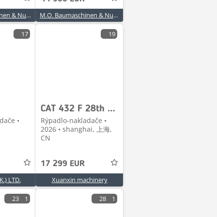
M.O. Baumaschinen & Nutzfahrzeuge GmbH & Co. KG
M.O. Baumaschinen & Nutzfahrzeuge GmbH & Co. KG
17
19
CAT 432 F 28th Anniversary Promotion Price
dače •
Rýpadlo-nakladače •
2026 • shanghai, 上海,
CN
17 299 EUR
.) LTD.
Xuanxin machinery
23
1
28
1