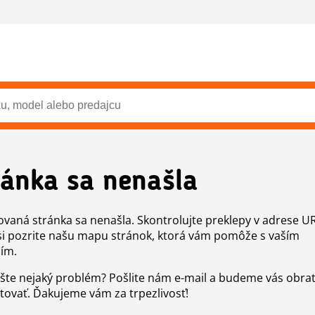
ránka sa nenašla
vaná stránka sa nenašla. Skontrolujte preklepy v adrese U
si pozrite našu mapu stránok, ktorá vám pomôže s vaším
ím.
šte nejaký problém? Pošlite nám e-mail a budeme vás obr
tovať. Ďakujeme vám za trpezlivosť!