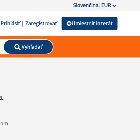
Slovenčina
|
EUR
Prihlásiť | Zaregistrovať
Umiestniť inzerát
Vyhľadať
RL
atom