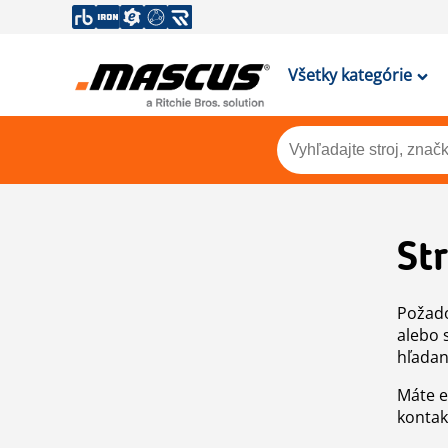
Všetky kategórie
St
Požado
alebo 
hľadan
Máte e
kontak