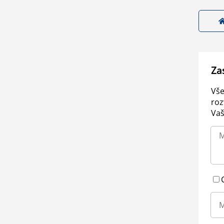
Za
Vše
roz
Vaš