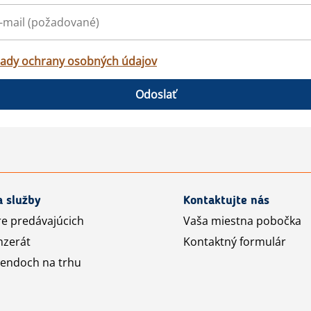
ady ochrany osobných údajov
Odoslať
a služby
Kontaktujte nás
re predávajúcich
Vaša miestna pobočka
nzerát
Kontaktný formulár
rendoch na trhu