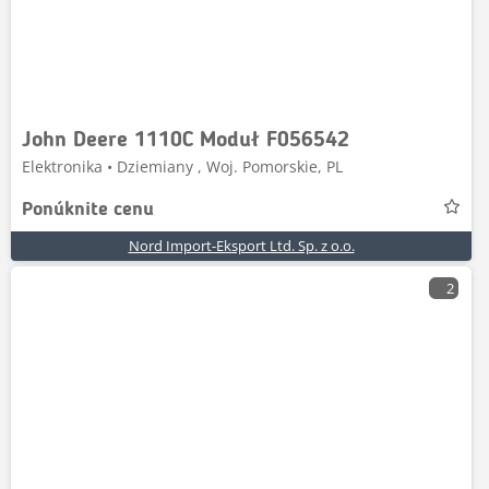
John Deere 1110C Moduł F056542
Elektronika • Dziemiany , Woj. Pomorskie, PL
Ponúknite cenu
Nord Import-Eksport Ltd. Sp. z o.o.
2