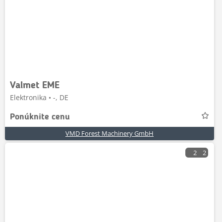
Valmet EME
Elektronika • -, DE
Ponúknite cenu
VMD Forest Machinery GmbH
2
2