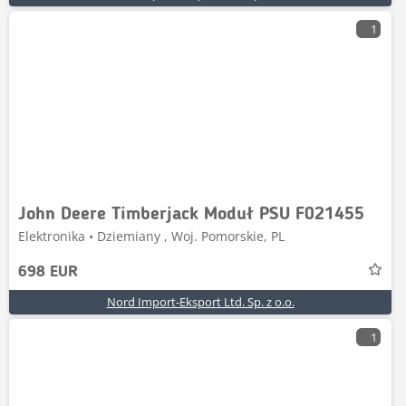
1
John Deere Timberjack Moduł PSU F021455
Elektronika • Dziemiany , Woj. Pomorskie, PL
698 EUR
Nord Import-Eksport Ltd. Sp. z o.o.
1