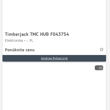
Timberjack TMC HUB F043754
Elektronika • -, PL
Ponúknite cenu
Andrzej Rybarczyk
33