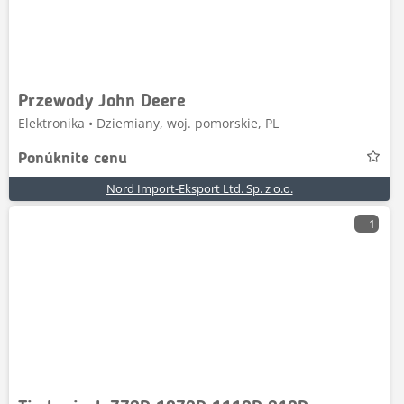
Przewody John Deere
Elektronika • Dziemiany, woj. pomorskie, PL
Ponúknite cenu
Nord Import-Eksport Ltd. Sp. z o.o.
1