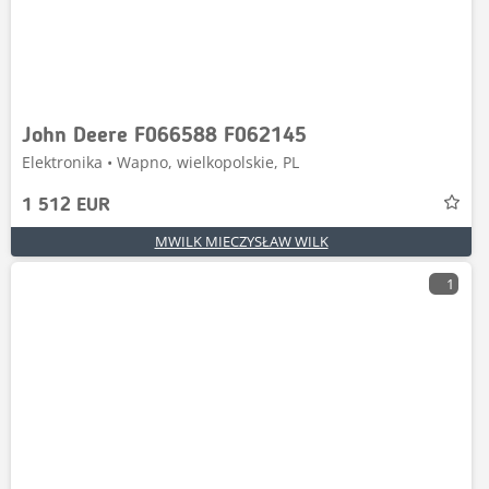
John Deere F066588 F062145
Elektronika • Wapno, wielkopolskie, PL
1 512 EUR
MWILK MIECZYSŁAW WILK
1