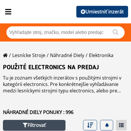
Umiestniť inzerát
Lesnícke Stroje
Náhradné Diely
Elektronika
POUŽITÉ ELECTRONICS NA PREDAJ
Tu je zoznam všetkých inzerátov s použitými strojmi v
kategórii electronics. Pre konkrétnejšie vyhľadávanie
medzi lesníckymi strojmi typu electronics, alebo pre
nájdenie iného použitého zariadenia alebo náhradných
dielov pre lesnú techniku​​, použite prosím tlačidlo "Nové
vyhľadávanie".
NÁHRADNÉ DIELY PONUKY : 996
Filtrovať