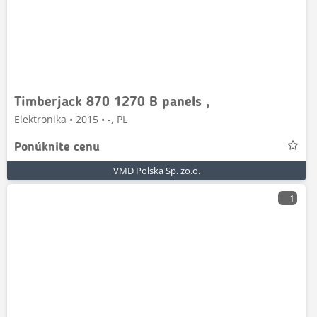
Timberjack 870 1270 B panels ,
Elektronika • 2015 • -, PL
Ponúknite cenu
VMD Polska Sp. zo.o.
1