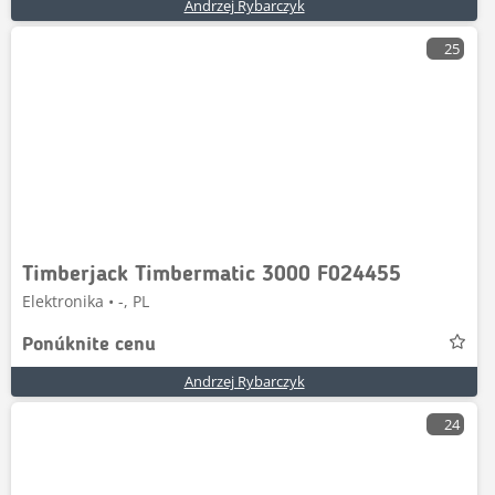
Andrzej Rybarczyk
25
Timberjack Timbermatic 3000 F024455
Elektronika • -, PL
Ponúknite cenu
Andrzej Rybarczyk
24