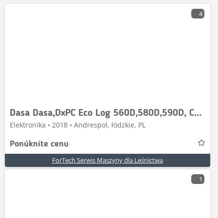
4
Dasa Dasa,DxPC Eco Log 560D,580D,590D, Complete compute
Elektronika • 2018 • Andrespol, łódzkie, PL
Ponúknite cenu
ForTech Serwis Maszyny dla Leśnictwa
1