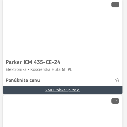
1
Parker ICM 435-CE-24
Elektronika • Kościerska Huta 6f, PL
Ponúknite cenu
VMD Polska Sp. zo.o.
1