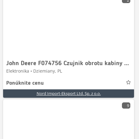
2
John Deere F074756 Czujnik obrotu kabiny model E
Elektronika • Dziemiany, PL
Ponúknite cenu
Nord Import-Eksport Ltd. Sp. z o.o.
9