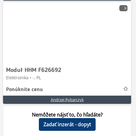
9
Moduł HHM F626692
Elektronika • -, PL
Ponúknite cenu
Andrzej Rybarczyk
Nemôžete nájsť to, čo hľadáte?
Zadať inzerát - dopyt