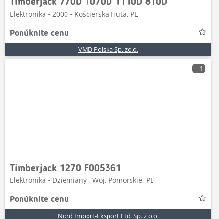
Timberjack 770D 1070D 1110D 810D
Elektronika • 2000 • Kościerska Huta, PL
Ponúknite cenu
VMD Polska Sp. zo.o.
1
Timberjack 1270 F005361
Elektronika • Dziemiany , Woj. Pomorskie, PL
Ponúknite cenu
Nord Import-Eksport Ltd. Sp. z o.o.