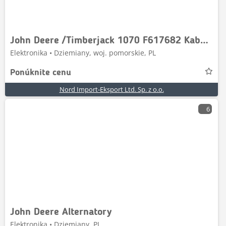
John Deere /Timberjack 1070 F617682 Kabel HHM
Elektronika • Dziemiany, woj. pomorskie, PL
Ponúknite cenu
Nord Import-Eksport Ltd. Sp. z o.o.
6
John Deere Alternatory
Elektronika • Dziemiany, PL