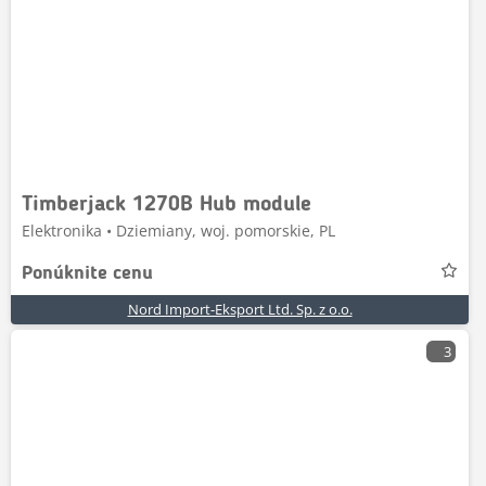
Timberjack 1270B Hub module
Elektronika • Dziemiany, woj. pomorskie, PL
Ponúknite cenu
Nord Import-Eksport Ltd. Sp. z o.o.
3