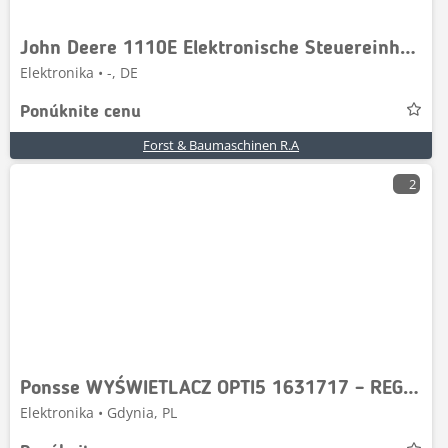
John Deere 1110E Elektronische Steuereinheit F672517
Elektronika • -, DE
Ponúknite cenu
Forst & Baumaschinen R.A
2
Ponsse WYŚWIETLACZ OPTI5 1631717 – REGENEROWANY
Elektronika • Gdynia, PL