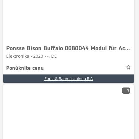
Ponsse Bison Buffalo 0080044 Modul für Active Crane K90+M
Elektronika • 2020 • -, DE
Ponúknite cenu
Forst & Baumaschinen R.A
3