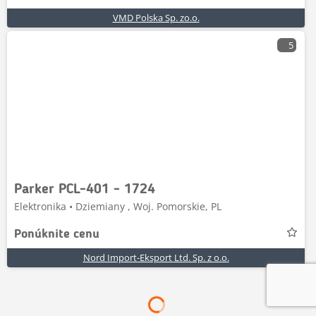
VMD Polska Sp. zo.o.
5
Parker PCL-401 - 1724
Elektronika • Dziemiany , Woj. Pomorskie, PL
Ponúknite cenu
Nord Import-Eksport Ltd. Sp. z o.o.