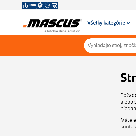
Všetky kategórie
St
Požado
alebo 
hľadan
Máte e
kontak