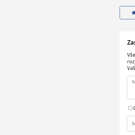
Za
Vše
roz
Vaš