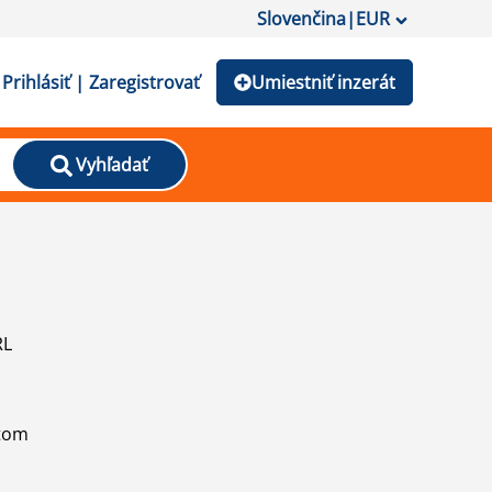
Slovenčina
|
EUR
Prihlásiť | Zaregistrovať
Umiestniť inzerát
Vyhľadať
RL
atom