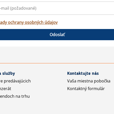
ady ochrany osobných údajov
Odoslať
a služby
Kontaktujte nás
re predávajúcich
Vaša miestna pobočka
nzerát
Kontaktný formulár
rendoch na trhu