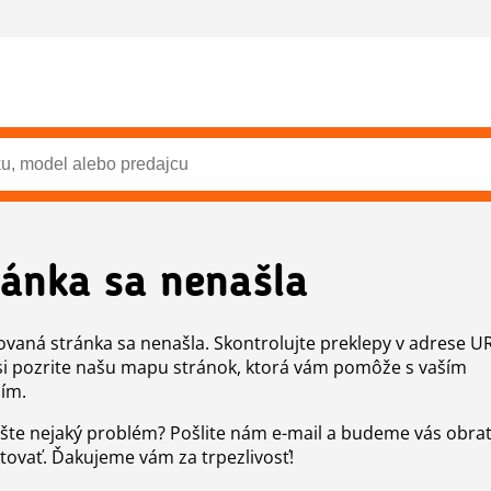
ránka sa nenašla
vaná stránka sa nenašla. Skontrolujte preklepy v adrese U
si pozrite našu mapu stránok, ktorá vám pomôže s vaším
ím.
šte nejaký problém? Pošlite nám e-mail a budeme vás obr
tovať. Ďakujeme vám za trpezlivosť!