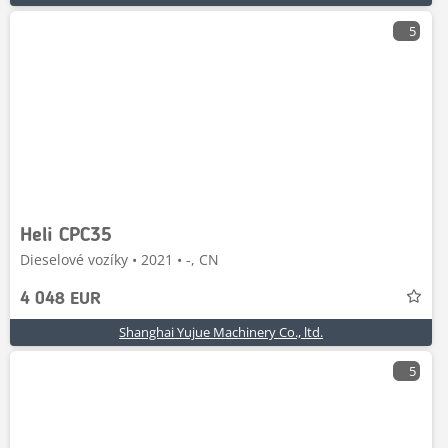
5
Heli CPC35
Dieselové vozíky • 2021 • -, CN
4 048 EUR
Shanghai Yujue Machinery Co., ltd.
5