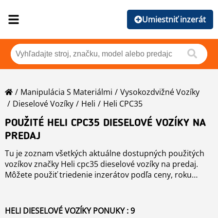
Umiestniť inzerát
Manipulácia S Materiálmi
Vysokozdvižné Vozíky
Dieselové Vozíky
Heli
Heli CPC35
POUŽITÉ HELI CPC35 DIESELOVÉ VOZÍKY NA
PREDAJ
Tu je zoznam všetkých aktuálne dostupných použitých
vozíkov značky Heli cpc35 dieselové vozíky na predaj.
Môžete použiť triedenie inzerátov podľa ceny, roku
výroby, krajiny a ďalších vlastností kliknutím na šípky
dole. Nájdete tu tiež zoznam ďalších iných použitých
alebo všetky triedené podľa modelu.
HELI DIESELOVÉ VOZÍKY PONUKY : 9