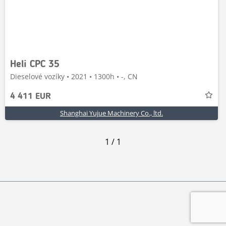
Heli CPC 35
Dieselové vozíky • 2021 • 1300h • -, CN
4 411 EUR
Shanghai Yujue Machinery Co., ltd.
1
/
1