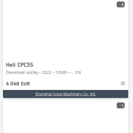
8
Heli CPC35
Dieselové vozíky • 2022 • 1350h • -, CN
4 048 EUR
Shanghai Yujue Machinery Co., ltd.
5