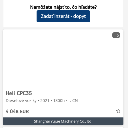
Nemôžete nájsť to, čo hľadáte?
Zadať inzerát - dopyt
5
Heli CPC35
Dieselové vozíky • 2021 • 1300h • -, CN
4 048 EUR
Shanghai Yujue Machinery Co., ltd.