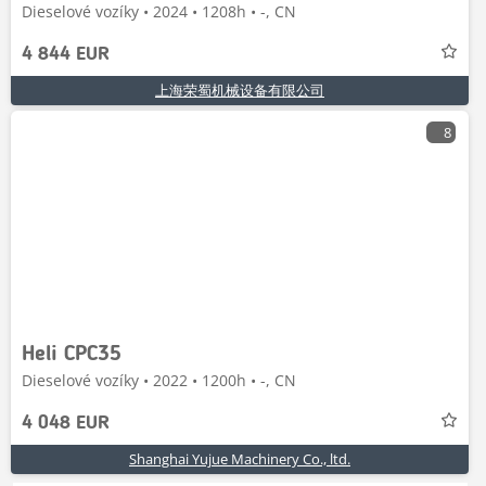
Dieselové vozíky • 2024 • 1208h • -, CN
4 844 EUR
上海荣蜀机械设备有限公司
8
Heli CPC35
Dieselové vozíky • 2022 • 1200h • -, CN
4 048 EUR
Shanghai Yujue Machinery Co., ltd.