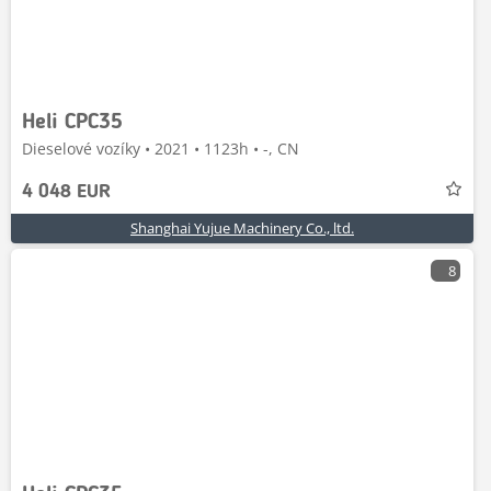
Heli CPC35
Dieselové vozíky • 2021 • 1123h • -, CN
4 048 EUR
Shanghai Yujue Machinery Co., ltd.
8