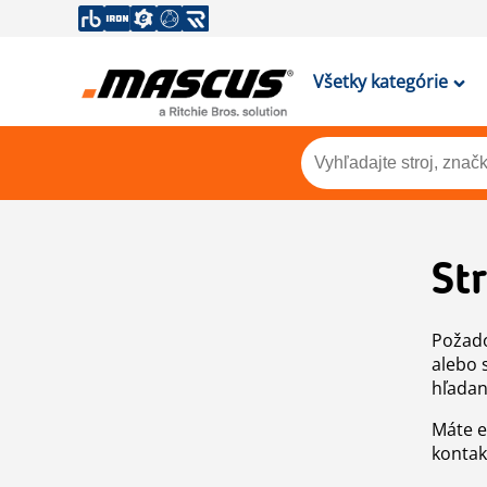
Všetky kategórie
St
Požado
alebo 
hľadan
Máte e
kontak