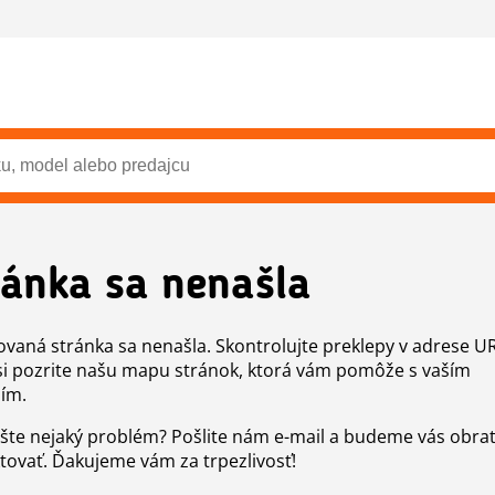
ránka sa nenašla
vaná stránka sa nenašla. Skontrolujte preklepy v adrese U
si pozrite našu mapu stránok, ktorá vám pomôže s vaším
ím.
šte nejaký problém? Pošlite nám e-mail a budeme vás obr
tovať. Ďakujeme vám za trpezlivosť!