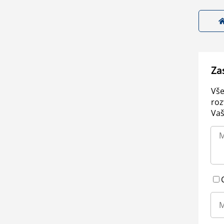
Za
Vše
roz
Vaš