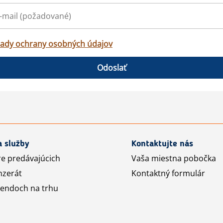
ady ochrany osobných údajov
Odoslať
a služby
Kontaktujte nás
re predávajúcich
Vaša miestna pobočka
nzerát
Kontaktný formulár
rendoch na trhu