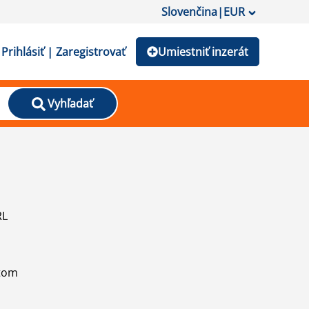
Slovenčina
|
EUR
Prihlásiť | Zaregistrovať
Umiestniť inzerát
Vyhľadať
RL
atom